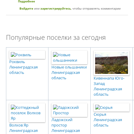
Подробнее
о Коттеджный поселок «Вартемяги»
Войдите
или
зарегистрируйтесь
, чтобы отправлять комментарии
Популярные поселки за сегодня
Роквиль
Ленинградская
Новые ольшаники
область
Ленинградская
область
Кивеннапа Юго-
Запад
Ленинградская
область
Сюрья
Ладожский
Ленинградская
Волхов Яр
простор
область
Ленинградская
Ленинградская