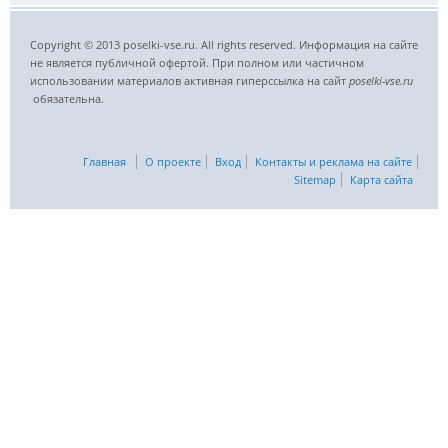
Copyright © 2013 poselki-vse.ru. All rights reserved. Информация на сайте
не является публичной офертой. При полном или частичном
использовании материалов активная гиперссылка на сайт
poselki-vse.ru​
обязательна.
Главная
О проекте
Вход
Контакты и реклама на сайте
Sitemap
Карта сайта