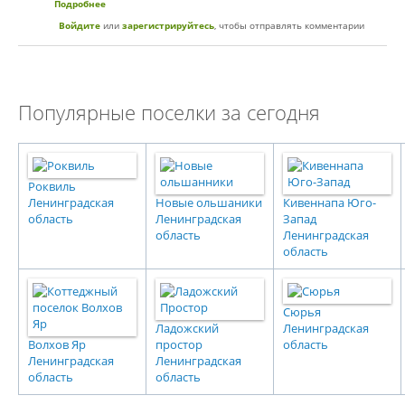
Подробнее
о Коттеджный поселок «Велигонты»
Войдите
или
зарегистрируйтесь
, чтобы отправлять комментарии
Популярные поселки за сегодня
Роквиль
Ленинградская
Новые ольшаники
Кивеннапа Юго-
область
Ленинградская
Запад
область
Ленинградская
область
Сюрья
Ладожский
Ленинградская
Волхов Яр
простор
область
Ленинградская
Ленинградская
область
область