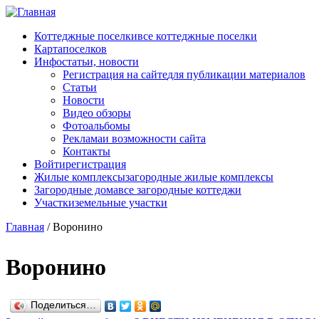
Перейти к основному содержанию
Коттеджные поселки
все коттеджные поселки
Карта
поселков
Инфо
статьи, новости
Регистрация на сайте
для публикации материалов
Статьи
Новости
Видео обзоры
Фотоальбомы
Реклама
и возможности сайта
Контакты
Войти
регистрация
Жилые комплексы
загородные жилые комплексы
Загородные дома
все загородные коттеджи
Участки
земельные участки
Главная
/
Воронино
Воронино
Поделиться…