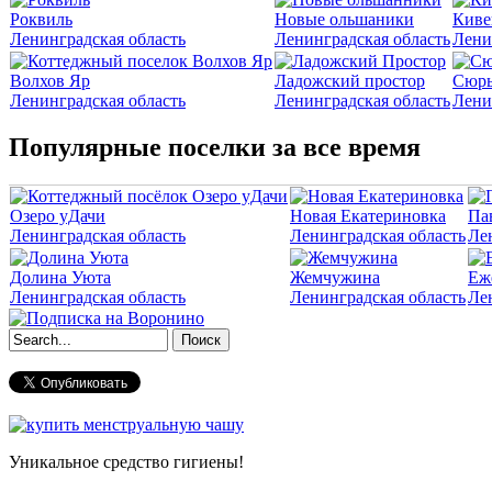
Роквиль
Новые ольшаники
Киве
Ленинградская область
Ленинградская область
Лени
Волхов Яр
Ладожский простор
Сюрь
Ленинградская область
Ленинградская область
Лени
Популярные поселки за все время
Озеро уДачи
Новая Екатериновка
Па
Ленинградская область
Ленинградская область
Ле
Долина Уюта
Жемчужина
Еж
Ленинградская область
Ленинградская область
Ле
Форма поиска
Уникальное средство гигиены!