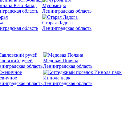
ннапа Юго-Запад
Муромицы
нградская область
Ленинградская область
я
Старая Ладога
нградская область
Ленинградская область
вловский ручей
Медовая Поляна
нинградская область
Ленинградская область
евичное
Иннола парк
нинградская область
Ленинградская область