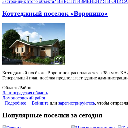
Застройщик этого объекта? ВНЕСТИ ИЗМЕНЕНИЯ В ОПИС
Коттеджный поселок «Воронино»
Коттеджный посёлок «Воронино» располагается в 38 км от КА
Генеральный план посёлка предполагает здание администрации,
Область/Район:
Ленинградская область
Ломоносовский район
Подробнее
о Коттеджный поселок «Воронино»
Войдите
или
зарегистрируйтесь
, чтобы отправл
Популярные поселки за сегодня