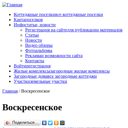
Перейти к основному содержанию
Коттеджные поселки
все коттеджные поселки
Карта
поселков
Инфо
статьи, новости
Регистрация на сайте
для публикации материалов
Статьи
Новости
Видео обзоры
Фотоальбомы
Реклама
и возможности сайта
Контакты
Войти
регистрация
Жилые комплексы
загородные жилые комплексы
Загородные дома
все загородные коттеджи
Участки
земельные участки
Главная
/
Воскресенское
Воскресенское
Поделиться…