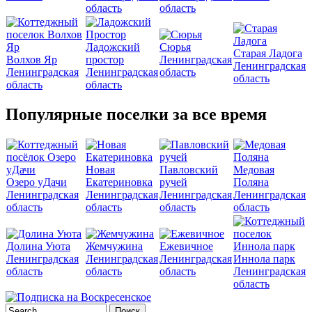
область
область
Ладожский
Сюрья
Старая Ладога
Волхов Яр
простор
Ленинградская
Ленинградская
Ленинградская
Ленинградская
область
область
область
область
Популярные поселки за все время
Новая
Павловский
Медовая
Озеро уДачи
Екатериновка
ручей
Поляна
Ленинградская
Ленинградская
Ленинградская
Ленинградская
область
область
область
область
Долина Уюта
Жемчужина
Ежевичное
Ленинградская
Ленинградская
Ленинградская
Иннола парк
область
область
область
Ленинградская
область