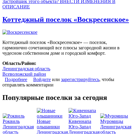
Застройщик этого объекта? ВНЕСТИ ИЗМЕНЕНИЯ В
ОПИСАНИЕ
Коттеджный поселок «Воскресенское»
Коттеджный поселок «Воскресенское» — поселок,
гармонично сочетающий все плюсы загородной жизни в
чудесном собственном доме и городской комфорт.
Область/Район:
Ленинградская область
Всеволожский район
Подробнее
о Коттеджный поселок «Воскресенское»
Войдите
или
зарегистрируйтесь
, чтобы
отправлять комментарии
Популярные поселки за сегодня
Роквиль
Новые
Кивеннапа
Муромицы
Ленинградская
ольшаники
Юго-Запад
Ленинградская
область
Ленинградская
Ленинградская
область