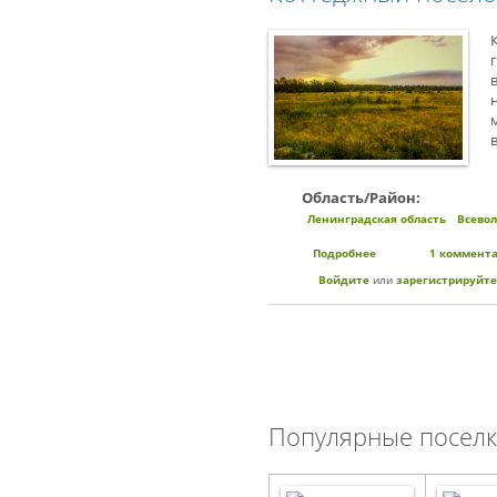
Область/Район:
Ленинградская область
Всево
Подробнее
о Коттеджный посе
1 коммент
Войдите
или
зарегистрируйте
Популярные поселк