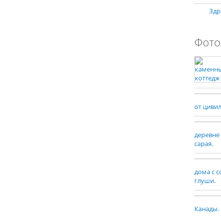
Здр
Фото
от циви
деревне
сарая.
дома с 
глуши.
Канады.