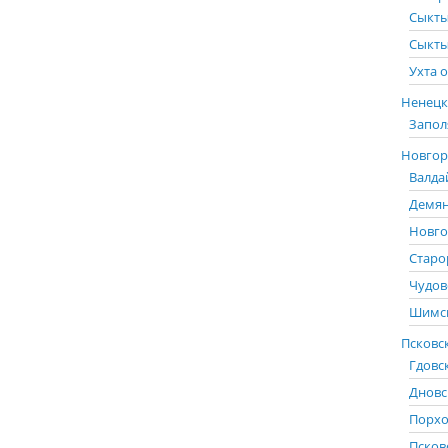
Сыкты
Сыкты
Ухта о
Ненецк
Запол
Новгоро
Валда
Демян
Новго
Старо
Чудов
Шимск
Псковск
Гдовс
Дновс
Порхо
Псков