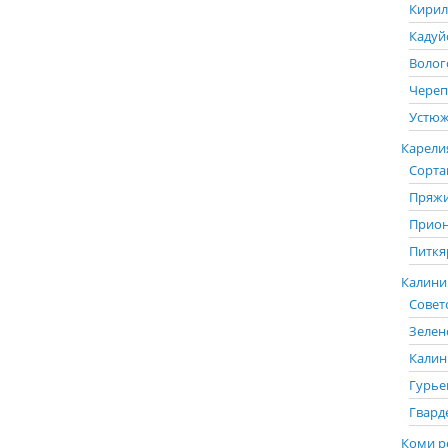
Кирил
Кадуй
Волог
Череп
Устюж
Карелия
Сорта
Пряжи
Прион
Питкя
Калинин
Советс
Зелен
Калин
Гурье
Гвард
Коми р