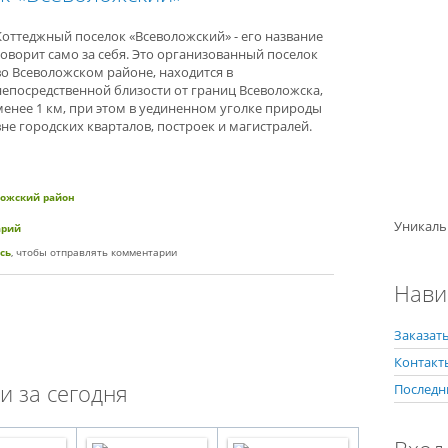
Коттеджный поселок «Всеволожский» - его название
говорит само за себя. Это организованный поселок
во Всеволожском районе, находится в
непосредственной близости от границ Всеволожска,
менее 1 км, при этом в уединенном уголке природы
вне городских кварталов, построек и магистралей.
ложский район
Уникаль
лок «Всеволожский»
арий
сь
, чтобы отправлять комментарии
Нави
Заказать
Контакт
и за сегодня
Последн