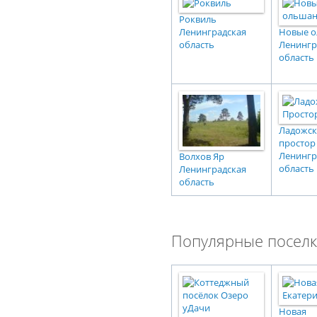
Роквиль
Ленинградская
Новые 
область
Ленингр
область
Ладожс
простор
Ленингр
Волхов Яр
область
Ленинградская
область
Популярные поселк
Новая