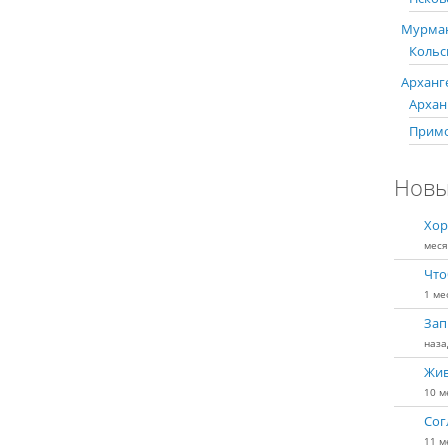
Мурман
Кольс
Арханге
Арханг
Примо
Новы
Хор
меся
Что
1 ме
Зап
наза
Жив
10 м
Сог
11 м