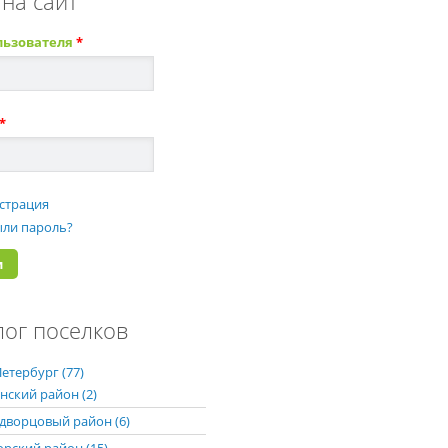
 на сайт
льзователя
*
*
страция
ли пароль?
лог поселков
етербург (77)
нский район (2)
дворцовый район (6)