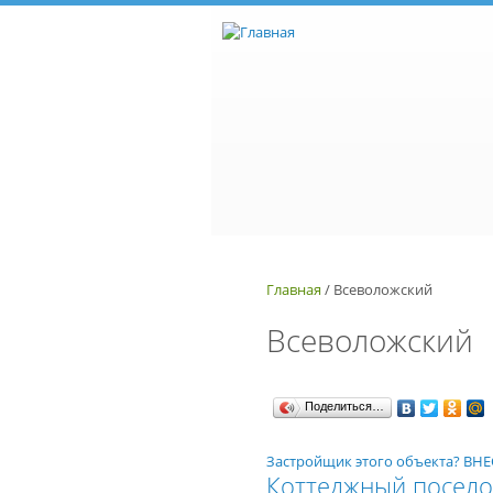
Перейти к основному содержанию
Главная
/
Всеволожский
Всеволожский
Поделиться…
Застройщик этого объекта? В
Коттеджный посело