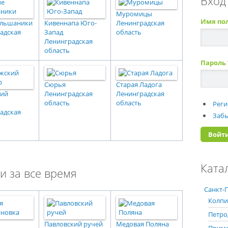
Вход
Муромицы
Имя по
ольшаники
Кивеннапа Юго-
Ленинградская
адская
Запад
область
Ленинградская
область
Пароль
Сюрья
Старая Ладога
кий
Ленинградская
Ленинградская
область
область
Реги
адская
Забы
Ката
и за все время
Санкт-П
Колпи
Петро
Павловский ручей
Медовая Поляна