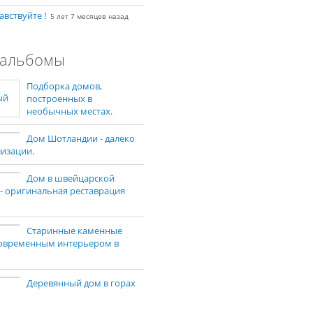
авствуйте !
5 лет 7 месяцев назад
альбомы
Подборка домов,
построенных в
необычных местах.
Дом Шотландии - далеко
лизации.
Дом в швейцарской
 - оригинальная реставрация
Старинные каменные
современным интерьером в
Деревянный дом в горах