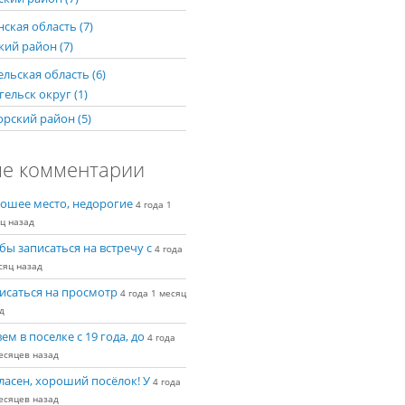
ская область (7)
кий район (7)
льская область (6)
ельск округ (1)
рский район (5)
е комментарии
ошее место, недорогие
4 года 1
ц назад
бы записаться на встречу с
4 года
сяц назад
исаться на просмотр
4 года 1 месяц
д
ем в поселке с 19 года, до
4 года
есяцев назад
ласен, хороший посёлок! У
4 года
есяцев назад