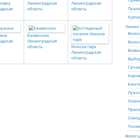
Примо
новка
Ленинградская
Ленинградская
Пушки
адская
область
область
Курор
Ленингр
Волос
ина
Ежевичное
адская
Ленинградская
Волхо
область
Иннола парк
Всево
Ленинградская
область
Выбор
Гатчи
Киров
Кинги
Лужск
Ломон
Приоз
Сланц
Тосне
Вологод