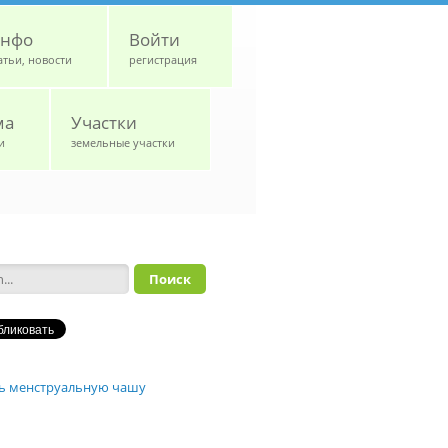
нфо
Войти
атьи, новости
регистрация
ма
Участки
и
земельные участки
а поиска