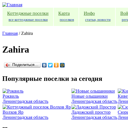
Перейти к основному содержанию
Коттеджные поселки
Карта
Инфо
Вой
все коттеджные поселки
поселков
статьи, новости
рег
Главная
/
Zahira
Zahira
Поделиться…
Популярные поселки за сегодня
Роквиль
Новые ольшаники
Киве
Ленинградская область
Ленинградская область
Лени
Волхов Яр
Ладожский простор
Сюрь
Ленинградская область
Ленинградская область
Лени