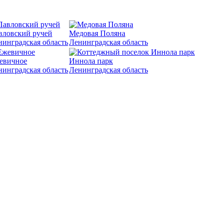
вловский ручей
Медовая Поляна
нинградская область
Ленинградская область
евичное
Иннола парк
нинградская область
Ленинградская область