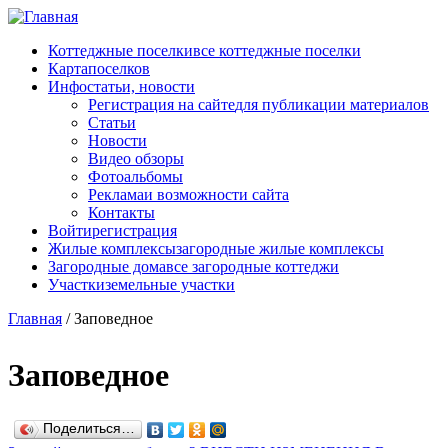
Перейти к основному содержанию
Коттеджные поселки
все коттеджные поселки
Карта
поселков
Инфо
статьи, новости
Регистрация на сайте
для публикации материалов
Статьи
Новости
Видео обзоры
Фотоальбомы
Реклама
и возможности сайта
Контакты
Войти
регистрация
Жилые комплексы
загородные жилые комплексы
Загородные дома
все загородные коттеджи
Участки
земельные участки
Главная
/
Заповедное
Заповедное
Поделиться…