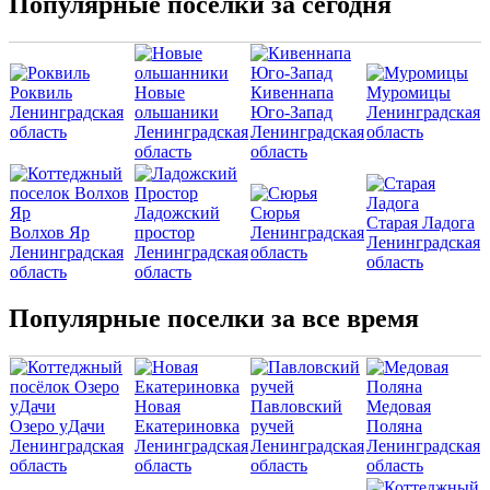
Популярные поселки за сегодня
Роквиль
Новые
Кивеннапа
Муромицы
Ленинградская
ольшаники
Юго-Запад
Ленинградская
область
Ленинградская
Ленинградская
область
область
область
Ладожский
Сюрья
Старая Ладога
Волхов Яр
простор
Ленинградская
Ленинградская
Ленинградская
Ленинградская
область
область
область
область
Популярные поселки за все время
Новая
Павловский
Медовая
Озеро уДачи
Екатериновка
ручей
Поляна
Ленинградская
Ленинградская
Ленинградская
Ленинградская
область
область
область
область