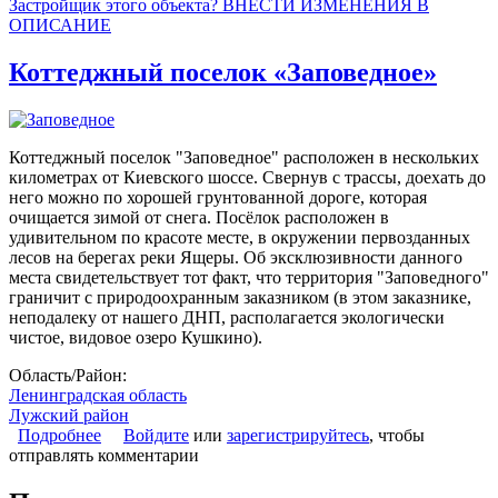
Застройщик этого объекта? ВНЕСТИ ИЗМЕНЕНИЯ В
ОПИСАНИЕ
Коттеджный поселок «Заповедное»
Коттеджный поселок "Заповедное" расположен в нескольких
километрах от Киевского шоссе. Свернув с трассы, доехать до
него можно по хорошей грунтованной дороге, которая
очищается зимой от снега. Посёлок расположен в
удивительном по красоте месте, в окружении первозданных
лесов на берегах реки Ящеры. Об эксклюзивности данного
места свидетельствует тот факт, что территория "Заповедного"
граничит с природоохранным заказником (в этом заказнике,
неподалеку от нашего ДНП, располагается экологически
чистое, видовое озеро Кушкино).
Область/Район:
Ленинградская область
Лужский район
Подробнее
о Коттеджный поселок «Заповедное»
Войдите
или
зарегистрируйтесь
, чтобы
отправлять комментарии