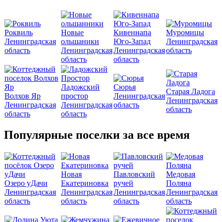
Роквиль
Новые
Кивеннапа
Муромицы
Ленинградская
ольшаники
Юго-Запад
Ленинградская
область
Ленинградская
Ленинградская
область
область
область
Ладожский
Сюрья
Старая Ладога
Волхов Яр
простор
Ленинградская
Ленинградская
Ленинградская
Ленинградская
область
область
область
область
Популярные поселки за все время
Новая
Павловский
Медовая
Озеро уДачи
Екатериновка
ручей
Поляна
Ленинградская
Ленинградская
Ленинградская
Ленинградская
область
область
область
область