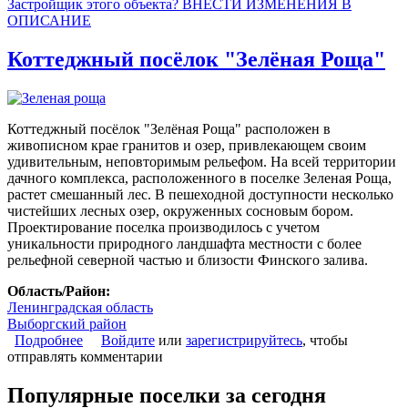
Застройщик этого объекта? ВНЕСТИ ИЗМЕНЕНИЯ В
ОПИСАНИЕ
Коттеджный посёлок "Зелёная Роща"
Коттеджный посёлок "Зелёная Роща" расположен в
живописном крае гранитов и озер, привлекающем своим
удивительным, неповторимым рельефом. На всей территории
дачного комплекса, расположенного в поселке Зеленая Роща,
растет смешанный лес. В пешеходной доступности несколько
чистейших лесных озер, окруженных сосновым бором.
Проектирование поселка производилось с учетом
уникальности природного ландшафта местности с более
рельефной северной частью и близости Финского залива.
Область/Район:
Ленинградская область
Выборгский район
Подробнее
о Коттеджный посёлок "Зелёная Роща"
Войдите
или
зарегистрируйтесь
, чтобы
отправлять комментарии
Популярные поселки за сегодня