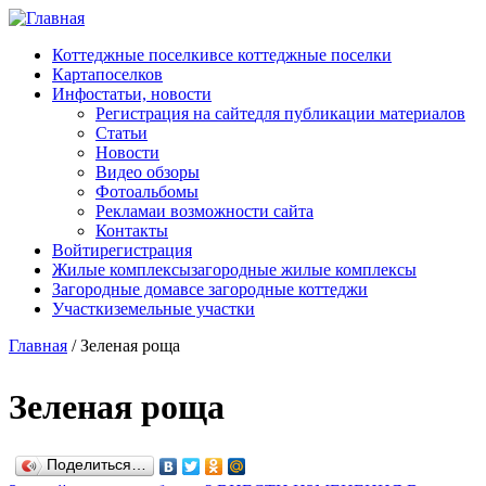
Перейти к основному содержанию
Коттеджные поселки
все коттеджные поселки
Карта
поселков
Инфо
статьи, новости
Регистрация на сайте
для публикации материалов
Статьи
Новости
Видео обзоры
Фотоальбомы
Реклама
и возможности сайта
Контакты
Войти
регистрация
Жилые комплексы
загородные жилые комплексы
Загородные дома
все загородные коттеджи
Участки
земельные участки
Главная
/
Зеленая роща
Зеленая роща
Поделиться…