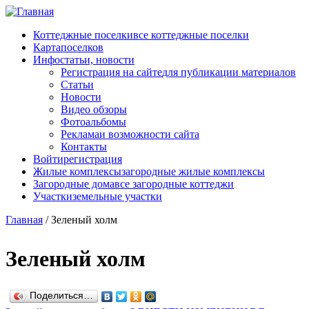
Перейти к основному содержанию
Коттеджные поселки
все коттеджные поселки
Карта
поселков
Инфо
статьи, новости
Регистрация на сайте
для публикации материалов
Статьи
Новости
Видео обзоры
Фотоальбомы
Реклама
и возможности сайта
Контакты
Войти
регистрация
Жилые комплексы
загородные жилые комплексы
Загородные дома
все загородные коттеджи
Участки
земельные участки
Главная
/
Зеленый холм
Зеленый холм
Поделиться…