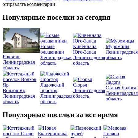
отправлять комментарии
Популярные поселки за сегодня
Новые
Кивеннапа
Муромицы
ольшаники
Юго-Запад
Ленинградская
Роквиль
Ленинградская
Ленинградская
область
Ленинградская
область
область
область
Ладожский
Сюрья
Старая Ладога
Волхов Яр
простор
Ленинградская
Ленинградская
Ленинградская
Ленинградская
область
область
область
область
Популярные поселки за все время