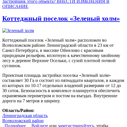
Застройщик этого объекта? ВНЕСТИ ИЗМЕНЕНИЯ В
ОПИСАНИЕ
Коттеджный поселок «Зеленый холм»
Коттеджный поселок «Зеленый холм» расположен во
Всеволожском районе Ленинградской области в 23 км от
Санкт-Петербурга, в массиве Ойнелово с красивым
природным рельефом, вплотную к качественному хвойному
лесу и деревне Верхние Осельки, с сухой плотной почвой
суглинок.
Проектная площадь застройки поселка «Зеленый холм»
составляет 30 Га и состоит из пятнадцати кварталов, в каждом
из которых по 10-17 отдельных владений размерами от 12 до
30 соток. Безопасность в комплексе планируется обеспечить
охраняемым периметром и постом на въездах. Внутренние
дороги на 7 метров в ширину.
Область/Район:
Ленинградская область
Всеволожский район
Подробнее
о Коттеджный поселок «Зеленый холм»
Войдите
или
зарегистрируйтесь
, чтобы