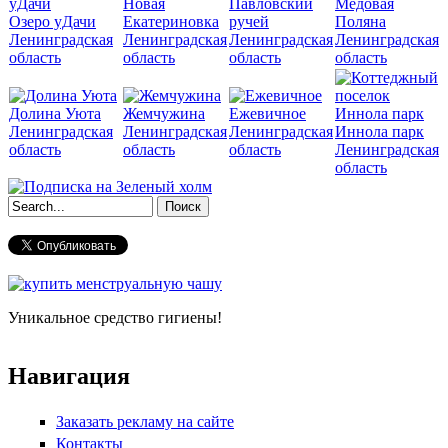
Новая
Павловский
Медовая
Озеро уДачи
Екатериновка
ручей
Поляна
Ленинградская
Ленинградская
Ленинградская
Ленинградская
область
область
область
область
Долина Уюта
Жемчужина
Ежевичное
Ленинградская
Ленинградская
Ленинградская
Иннола парк
область
область
область
Ленинградская
область
Форма поиска
Уникальное средство гигиены!
Навигация
Заказать рекламу на сайте
Контакты