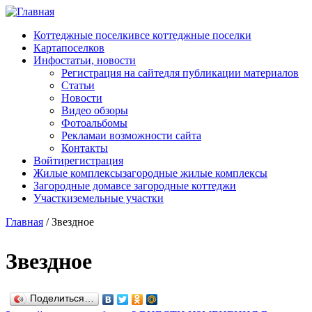
Перейти к основному содержанию
Коттеджные поселки
все коттеджные поселки
Карта
поселков
Инфо
статьи, новости
Регистрация на сайте
для публикации материалов
Статьи
Новости
Видео обзоры
Фотоальбомы
Реклама
и возможности сайта
Контакты
Войти
регистрация
Жилые комплексы
загородные жилые комплексы
Загородные дома
все загородные коттеджи
Участки
земельные участки
Главная
/
Звездное
Звездное
Поделиться…