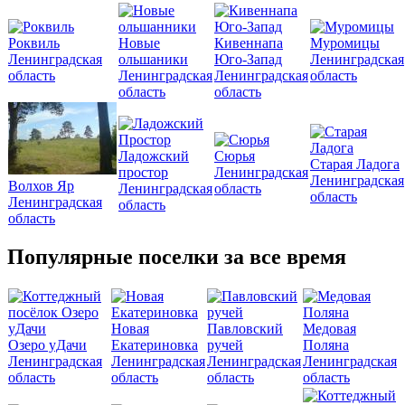
Роквиль
Новые
Кивеннапа
Муромицы
Ленинградская
ольшаники
Юго-Запад
Ленинградская
область
Ленинградская
Ленинградская
область
область
область
Ладожский
Сюрья
Старая Ладога
простор
Ленинградская
Ленинградская
Волхов Яр
Ленинградская
область
область
Ленинградская
область
область
Популярные поселки за все время
Новая
Павловский
Медовая
Озеро уДачи
Екатериновка
ручей
Поляна
Ленинградская
Ленинградская
Ленинградская
Ленинградская
область
область
область
область