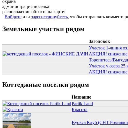
охрана
администрация поселка
расположение объекта на карте:
Войдите
или
зарегистрируйтесь
, чтобы отправлять комментар
Земельные участки рядом
Заголовок
Участок 1-линия оз
АКЦИЯ! снижение ц
Торопитесь!Выгодно
Участок у озера 25 
АКЦИЯ! снижение ц
Коттеджные поселки рядом
Название
Partik Land
Красота
Вуокса Клуб (СНТ Ромашки