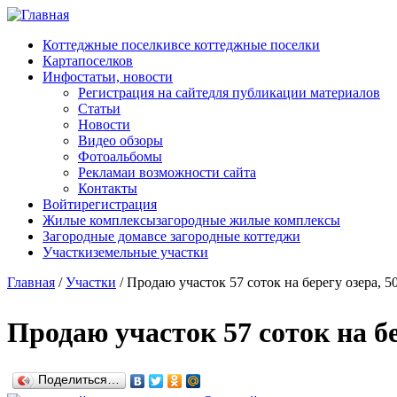
Перейти к основному содержанию
Коттеджные поселки
все коттеджные поселки
Карта
поселков
Инфо
статьи, новости
Регистрация на сайте
для публикации материалов
Статьи
Новости
Видео обзоры
Фотоальбомы
Реклама
и возможности сайта
Контакты
Войти
регистрация
Жилые комплексы
загородные жилые комплексы
Загородные дома
все загородные коттеджи
Участки
земельные участки
Главная
/
Участки
/
Продаю участок 57 соток на берегу озера, 5
Продаю участок 57 соток на б
Поделиться…