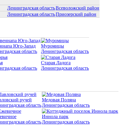
Ленинградская область
Всеволожский район
Ленинградская область
Приозерский район
ннапа Юго-Запад
Муромицы
нградская область
Ленинградская область
я
Старая Ладога
нградская область
Ленинградская область
вловский ручей
Медовая Поляна
нинградская область
Ленинградская область
евичное
Иннола парк
нинградская область
Ленинградская область