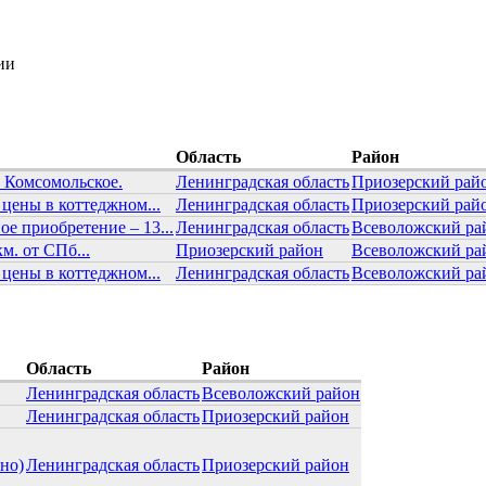
ии
Область
Район
. Комсомольское.
Ленинградская область
Приозерский рай
ены в коттеджном...
Ленинградская область
Приозерский рай
е приобретение – 13...
Ленинградская область
Всеволожский ра
км. от СПб...
Приозерский район
Всеволожский ра
ены в коттеджном...
Ленинградская область
Всеволожский ра
Область
Район
Ленинградская область
Всеволожский район
Ленинградская область
Приозерский район
но)
Ленинградская область
Приозерский район