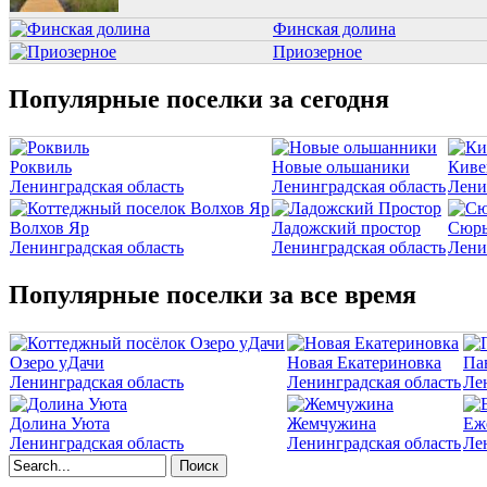
Финская долина
Приозерное
Популярные поселки за сегодня
Роквиль
Новые ольшаники
Киве
Ленинградская область
Ленинградская область
Лени
Волхов Яр
Ладожский простор
Сюрь
Ленинградская область
Ленинградская область
Лени
Популярные поселки за все время
Озеро уДачи
Новая Екатериновка
Па
Ленинградская область
Ленинградская область
Ле
Долина Уюта
Жемчужина
Еж
Ленинградская область
Ленинградская область
Ле