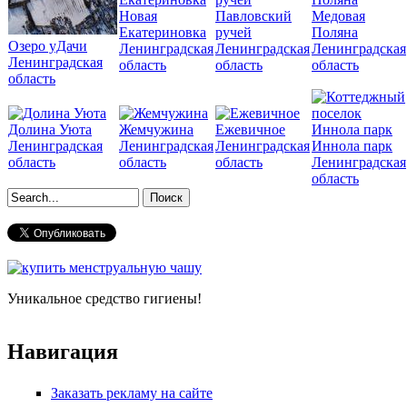
Новая
Павловский
Медовая
Екатериновка
ручей
Поляна
Озеро уДачи
Ленинградская
Ленинградская
Ленинградская
Ленинградская
область
область
область
область
Долина Уюта
Жемчужина
Ежевичное
Ленинградская
Ленинградская
Ленинградская
Иннола парк
область
область
область
Ленинградская
область
Форма поиска
Уникальное средство гигиены!
Навигация
Заказать рекламу на сайте