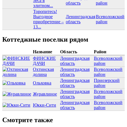
леса в
область
район
элитном...
Торопитесь!
Выгодное
Ленинградская
Всеволожский
приобретение –
область
район
13...
Коттеджные поселки рядом
Название
Область
Район
ФИНСКИЕ
Ленинградская
Всеволожский
ДАЧИ
область
район
Охтинская
Ленинградская
Всеволожский
долина
область
район
Ленинградская
Приозерский
Ольховка
область
район
Ленинградская
Всеволожский
Журавлиное
область
район
Ленинградская
Всеволожский
Юкки-Сити
область
район
Смотрите также