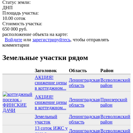
Статус земли:
ДНП
Площадь участка:
10.00 соток
Стоимость участка:
650 000 руб.
расположение объекта на карте:
Войдите
или
зарегистрируйтесь
, чтобы отправлять
комментарии
Земельные участки рядом
Заголовок
Область
Район
АКЦИЯ!
Ленинградская
Всеволожский
снижение цены
область
район
в коттеджном...
АКЦИЯ!
Ленинградская
Приозерский
снижение цены
область
район
в коттеджном...
Земельный
Ленинградская
Всеволожский
участок
область
район
13 соток ИЖС у
Ленинградская
Всеволожский