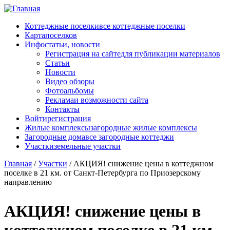
Перейти к основному содержанию
Коттеджные поселки
все коттеджные поселки
Карта
поселков
Инфо
статьи, новости
Регистрация на сайте
для публикации материалов
Статьи
Новости
Видео обзоры
Фотоальбомы
Реклама
и возможности сайта
Контакты
Войти
регистрация
Жилые комплексы
загородные жилые комплексы
Загородные дома
все загородные коттеджи
Участки
земельные участки
Главная
/
Участки
/
АКЦИЯ! снижение цены в коттеджном
поселке в 21 км. от Санкт-Петербурга по Приозерскому
направлению
АКЦИЯ! снижение цены в