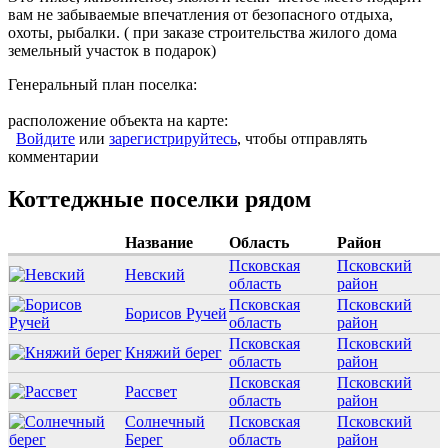
вам не забываемые впечатления от безопасного отдыха,
охоты, рыбалки. ( при заказе строительства жилого дома
земельный участок в подарок)
Генеральный план поселка:
расположение объекта на карте:
Войдите
или
зарегистрируйтесь
, чтобы отправлять
комментарии
Коттеджные поселки рядом
Название
Область
Район
Псковская
Псковский
Невский
область
район
Псковская
Псковский
Борисов Ручей
область
район
Псковская
Псковский
Княжий берег
область
район
Псковская
Псковский
Рассвет
область
район
Солнечный
Псковская
Псковский
Берег
область
район