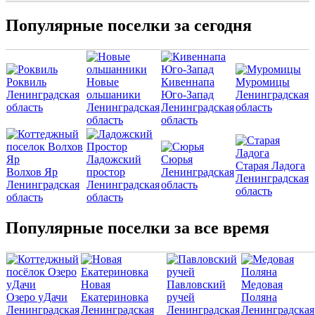
Популярные поселки за сегодня
Роквиль
Новые
Кивеннапа
Муромицы
Ленинградская
ольшаники
Юго-Запад
Ленинградская
область
Ленинградская
Ленинградская
область
область
область
Ладожский
Сюрья
Старая Ладога
Волхов Яр
простор
Ленинградская
Ленинградская
Ленинградская
Ленинградская
область
область
область
область
Популярные поселки за все время
Новая
Павловский
Медовая
Озеро уДачи
Екатериновка
ручей
Поляна
Ленинградская
Ленинградская
Ленинградская
Ленинградская