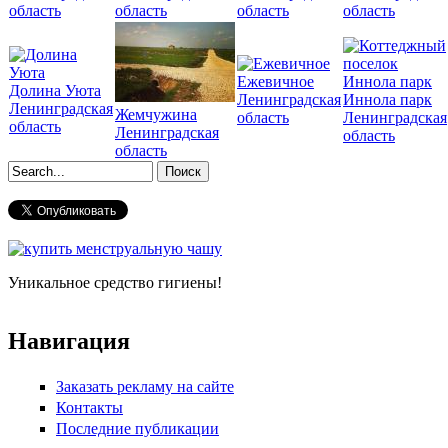
область
область
область
область
Ежевичное
Долина Уюта
Ленинградская
Иннола парк
Ленинградская
Жемчужина
область
Ленинградская
область
Ленинградская
область
область
Форма поиска
Уникальное средство гигиены!
Навигация
Заказать рекламу на сайте
Контакты
Последние публикации