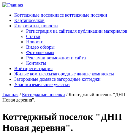
Перейти к основному содержанию
Коттеджные поселки
все коттеджные поселки
Карта
поселков
Инфо
статьи, новости
Регистрация на сайте
для публикации материалов
Статьи
Новости
Видео обзоры
Фотоальбомы
Реклама
и возможности сайта
Контакты
Войти
регистрация
Жилые комплексы
загородные жилые комплексы
Загородные дома
все загородные коттеджи
Участки
земельные участки
Главная
/
Коттеджные поселки
/
Коттеджный поселок "ДНП
Новая деревня".
Коттеджный поселок "ДНП
Новая деревня".