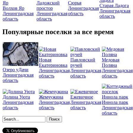
Ладожский
Сюрья
Старая Ладога
Волхов Яр
простор
Ленинградская
Ленинградская
Ленинградская
Ленинградская
область
область
область
область
Популярные поселки за все время
Новая
Павловский
Медовая
Екатериновка
ручей
Поляна
Озеро уДачи
Ленинградская
Ленинградская
Ленинградская
Ленинградская
область
область
область
область
Долина Уюта
Жемчужина
Ежевичное
Ленинградская
Ленинградская
Ленинградская
Иннола парк
область
область
область
Ленинградская
область
Форма поиска