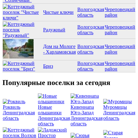
Вологодская
Череповецкий
Чистые ключи
область
район
Вологодская
Череповецкий
Радужный
область
район
Дом на Мологе
Вологодская
Череповецкий
- Харламовская
область
район
Вологодская
Череповецкий
Бриз
область
район
Популярные поселки за сегодня
Роквиль
Новые
Кивеннапа
Муромицы
Ленинградская
ольшаники
Юго-Запад
Ленинградская
область
Ленинградская
Ленинградская
область
область
область