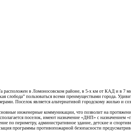
расположен в Ломоносовском районе, в 5-х км от КАД и в 7 мин
ая слобода” пользоваться всеми преимуществами города. Удиви
рами. Поселок является альтернативой городскому жилью и соз
сновные инженерные коммуникации, что позволит на протяжении
асполагается поселок, имеют назначение «ДНП» с назначением «п
ение по периметру, административное здание, детские и спорти
лизация программы противопожарной безопасности предусматри