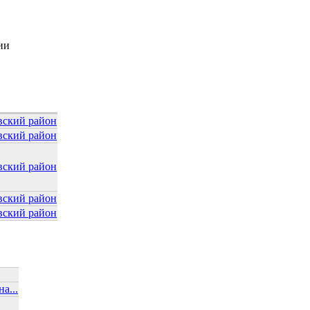
ии
вский район
вский район
вский район
вский район
вский район
а...