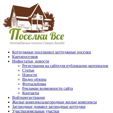
Перейти к основному содержанию
Коттеджные поселки
все коттеджные поселки
Карта
поселков
Инфо
статьи, новости
Регистрация на сайте
для публикации материалов
Статьи
Новости
Видео обзоры
Фотоальбомы
Реклама
и возможности сайта
Контакты
Войти
регистрация
Жилые комплексы
загородные жилые комплексы
Загородные дома
все загородные коттеджи
Участки
земельные участки