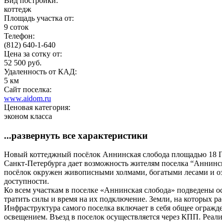
Вид постройки:
коттедж
Площадь участка от:
9 соток
Телефон:
(812) 640-1-640
Цена за сотку от:
52 500 руб.
Удаленность от КАД:
5 км
Сайт поселка:
www.aidom.ru
Ценовая категория:
эконом класса
...развернуть все характеристики
Новый коттеджный посёлок Аннинская слобода площадью 18 Га 
Санкт-Петербурга дает возможность жителям поселка “Аннинск
посёлок окружен живописными холмами, богатыми лесами и озе
доступности.
Ко всем участкам в поселке «Аннинская слобода» подведены о
тратить силы и время на их подключение. Земли, на которых р
Инфраструктура самого поселка включает в себя общее огражд
освещением. Въезд в поселок осуществляется через КПП. Реа