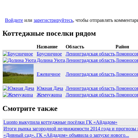
Войдите
или
зарегистрируйтесь
, чтобы отправлять комментар
Коттеджные поселки рядом
Название
Область
Район
Брусничное
Ленинградская область
Ломоносо
Долина Уюта
Ленинградская область
Ломоносо
Ежевичное
Ленинградская область
Ломоносо
Южная Дача
Ленинградская область
Ломоносо
Жемчужина
Ленинградская область
Ломоносо
Смотрите также
Luonto выкупила коттеджные посёлки ГК «Айдадом»
Итоги рынка загородной недвижимости 2014 года и прогнозы н
«Дивный сад». ГК «Айдадом» объявила о запуске нового...