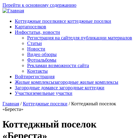
Перейти к основному содержанию
Коттеджные поселки
все коттеджные поселки
Карта
поселков
Инфо
статьи, новости
Регистрация на сайте
для публикации материалов
Статьи
Новости
Видео обзоры
Фотоальбомы
Реклама
и возможности сайта
Контакты
Войти
регистрация
Жилые комплексы
загородные жилые комплексы
Загородные дома
все загородные коттеджи
Участки
земельные участки
Главная
/
Коттеджные поселки
/
Коттеджный поселок
«Береста»
Коттеджный поселок
«Береста»