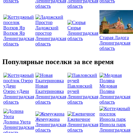
область
Ленинградская
Ленинградская
область
область
область
Ладожский
Сюрья
Волхов Яр
простор
Ленинградская
Старая Ладога
Ленинградская
Ленинградская
область
Ленинградская
область
область
область
Популярные поселки за все время
Новая
Павловский
Медовая
Озеро уДачи
Екатериновка
ручей
Поляна
Ленинградская
Ленинградская
Ленинградская
Ленинградская
область
область
область
область
Жемчужина
Ежевичное
Долина Уюта
Ленинградская
Ленинградская
Иннола парк
Ленинградская
область
область
Ленинградская
область