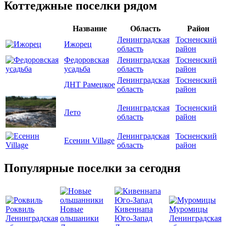
Коттеджные поселки рядом
Название
Область
Район
Ленинградская
Тосненский
Ижорец
область
район
Федоровская
Ленинградская
Тосненский
усадьба
область
район
Ленинградская
Тосненский
ДНТ Рамецкое
область
район
Ленинградская
Тосненский
Лето
область
район
Ленинградская
Тосненский
Есенин Village
область
район
Популярные поселки за сегодня
Роквиль
Новые
Кивеннапа
Муромицы
Ленинградская
ольшаники
Юго-Запад
Ленинградская