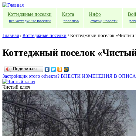
Перейти к основному содержанию
Коттеджные поселки
Карта
Инфо
Вой
все коттеджные поселки
поселков
статьи, новости
рег
Главная
/
Коттеджные поселки
/
Коттеджный поселок «Чистый
Коттеджный поселок «Чисты
Поделиться…
Застройщик этого объекта? ВНЕСТИ ИЗМЕНЕНИЯ В ОПИС
Чистый ключ