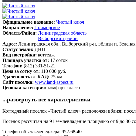
Официальное название:
Чистый ключ
Направление:
Приморское
Область/Район:
Ленинградская область
Выборгский район
Адрес:
Ленинградская обл., Выборгский р-н, вблизи п. Зелена
Статус земли:
ДНП
Вид постройки:
коттедж
Площадь участка от:
17 соток
Телефон:
(812) 331-51-21
Цена за сотку от:
110 000 руб.
Удаленность от КАД:
75 км
Сайт поселка:
www.land-aspect.ru
Ценовая категория:
комфорт класса
...развернуть все характеристики
Коттеджный поселок «Чистый ключ» расположен вблизи поселка
Поселок рассчитан на 91 землевладение площадью от 9 до 30 со
Телефон объект-менеджера: 952-68-40