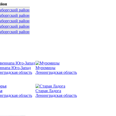
айон
боргский район
боргский район
боргский район
боргский район
боргский район
ннапа Юго-Запад
Муромицы
нградская область
Ленинградская область
я
Старая Ладога
нградская область
Ленинградская область