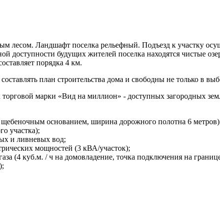
ым лесом. Ландшафт поселка рельефный. Подъезд к участку осущ
й доступности будущих жителей поселка находятся чистые озера
составляет порядка 4 км.
составлять план строительства дома и свободны не только в выб
х торговой марки «Вид на миллион» - доступных загородных зем
с щебеночным основанием, ширина дорожного полотна 6 метров)
о участка);
ых и ливневых вод;
трических мощностей (3 кВА/участок);
за (4 куб.м. / ч на домовладение, точка подключения на границе
);