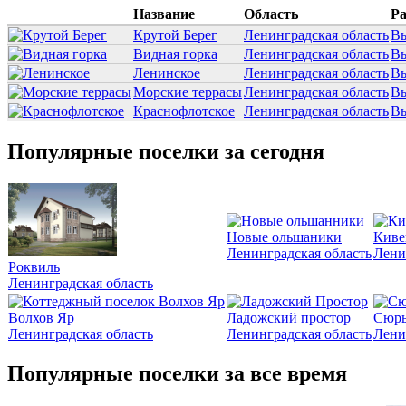
Название
Область
Р
Крутой Берег
Ленинградская область
Вы
Видная горка
Ленинградская область
Вы
Ленинское
Ленинградская область
Вы
Морские террасы
Ленинградская область
Вы
Краснофлотское
Ленинградская область
Вы
Популярные поселки за сегодня
Новые ольшаники
Киве
Ленинградская область
Лени
Роквиль
Ленинградская область
Волхов Яр
Ладожский простор
Сюрь
Ленинградская область
Ленинградская область
Лени
Популярные поселки за все время