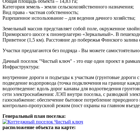
Общая площадь объекта – 14,83 га;
Категория земель - земли сельскохозяйственного назначения;
Вид права - частная собственность;
Разрешенное использование – для ведения дачного хозяйства;
Земельный массив представляет собой поле, окруженное хвойн
Приморского шоссе к пионерлагерю «Зеркальный». В пешеходно
Приветное (1,5 км). Расстояние до побережья Финского залива 
Участки предлагаются без подряда - Вы можете самостоятельно 
Дачный поселок "Чистый ключ" - это еще один проект в рамка
Инфраструктура:
внутренние дороги и подъезды к участкам (грунтовые дороги 
подведение водопровода (точка подключения на границе каждог
водоотведение: вдоль дорог канавы для водоотведения грунтов
сети электроснабжения: ЛЭП внутри поселка, с разводкой элек
газоснабжение: обеспечение бытовое потребление природного га
контрольно-пропускной режим (пост охраны на главном въезде
Генеральный план поселка:
расположение объекта на карте: