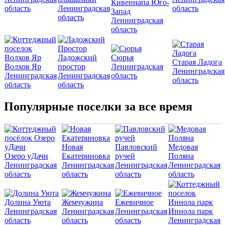
Кивеннапа Юго-
область
Ленинградская
область
Запад
область
Ленинградская
область
Ладожский
Сюрья
Старая Ладога
Волхов Яр
простор
Ленинградская
Ленинградская
Ленинградская
Ленинградская
область
область
область
область
Популярные поселки за все время
Новая
Павловский
Медовая
Озеро уДачи
Екатериновка
ручей
Поляна
Ленинградская
Ленинградская
Ленинградская
Ленинградская
область
область
область
область
Долина Уюта
Жемчужина
Ежевичное
Ленинградская
Ленинградская
Ленинградская
Иннола парк
область
область
область
Ленинградская