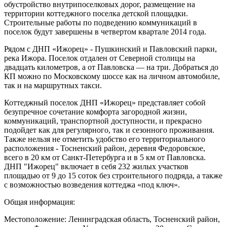
обустройство внутрипоселковых дорог, размещение на
территории коттеджного поселка детской площадки.
Строительные работы по подведению коммуникаций в
поселок будут завершены в четвертом квартале 2014 года.
Рядом с ДНП «Ижорец» - Пушкинский и Павловский парки,
река Ижора. Поселок отдален от Северной столицы на
двадцать километров, а от Павловска — на три. Добраться до
КП можно по Московскому шоссе как на личном автомобиле,
так и на маршрутных такси.
Коттеджный поселок ДНП «Ижорец» представляет собой
безупречное сочетание комфорта загородной жизни,
коммуникаций, транспортной доступности, и прекрасно
подойдет как для регулярного, так и сезонного проживания.
Также нельзя не отметить удобство его территориального
расположения - Тосненский район, деревня Федоровское,
всего в 20 км от Санкт-Петербурга и в 5 км от Павловска.
ДНП "Ижорец" включает в себя 232 жилых участков
площадью от 9 до 15 соток без строительного подряда, а также
с возможностью возведения коттеджа «под ключ».
Общая информация:
Местоположение: Ленинградская область, Тосненский район,