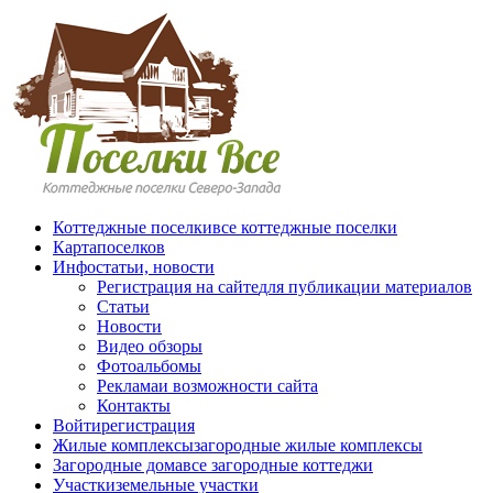
Перейти к основному содержанию
Коттеджные поселки
все коттеджные поселки
Карта
поселков
Инфо
статьи, новости
Регистрация на сайте
для публикации материалов
Статьи
Новости
Видео обзоры
Фотоальбомы
Реклама
и возможности сайта
Контакты
Войти
регистрация
Жилые комплексы
загородные жилые комплексы
Загородные дома
все загородные коттеджи
Участки
земельные участки