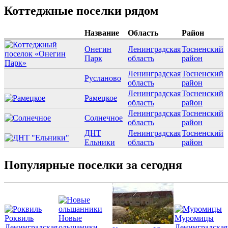
Коттеджные поселки рядом
Название
Область
Район
Онегин
Ленинградская
Тосненский
Парк
область
район
Ленинградская
Тосненский
Русланово
область
район
Ленинградская
Тосненский
Рамецкое
область
район
Ленинградская
Тосненский
Солнечное
область
район
ДНТ
Ленинградская
Тосненский
Ельники
область
район
Популярные поселки за сегодня
Роквиль
Новые
Муромицы
Ленинградская
ольшаники
Ленинградская