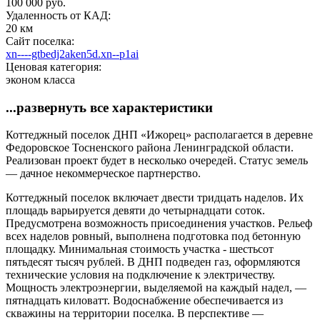
100 000 руб.
Удаленность от КАД:
20 км
Сайт поселка:
xn----gtbedj2aken5d.xn--p1ai
Ценовая категория:
эконом класса
...развернуть все характеристики
Коттеджный поселок ДНП «Ижорец» располагается в деревне
Федоровское Тосненского района Ленинградской области.
Реализован проект будет в несколько очередей. Статус земель
— дачное некоммерческое партнерство.
Коттеджный поселок включает двести тридцать наделов. Их
площадь варьируется девяти до четырнадцати соток.
Предусмотрена возможность присоединения участков. Рельеф
всех наделов ровный, выполнена подготовка под бетонную
площадку. Минимальная стоимость участка - шестьсот
пятьдесят тысяч рублей. В ДНП подведен газ, оформляются
технические условия на подключение к электричеству.
Мощность электроэнергии, выделяемой на каждый надел, —
пятнадцать киловатт. Водоснабжение обеспечивается из
скважины на территории поселка. В перспективе —