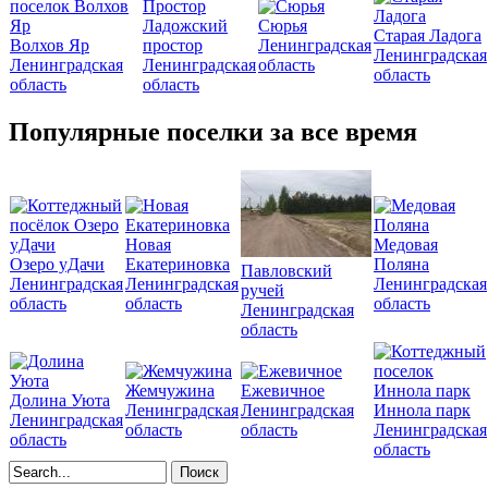
Ладожский
Сюрья
Старая Ладога
Волхов Яр
простор
Ленинградская
Ленинградская
Ленинградская
Ленинградская
область
область
область
область
Популярные поселки за все время
Новая
Медовая
Озеро уДачи
Екатериновка
Поляна
Павловский
Ленинградская
Ленинградская
Ленинградская
ручей
область
область
область
Ленинградская
область
Жемчужина
Ежевичное
Долина Уюта
Ленинградская
Ленинградская
Иннола парк
Ленинградская
область
область
Ленинградская
область
область