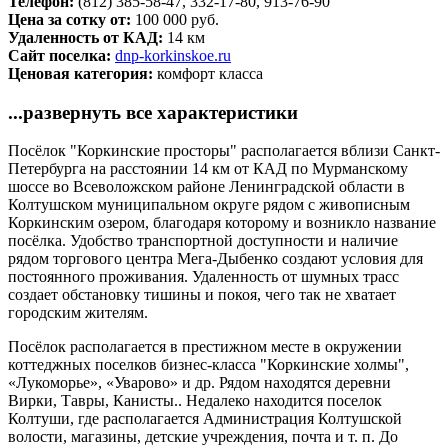
Телефон:
(812) 385-58-47, 332-17-80, 913-76-90
Цена за сотку от:
100 000 руб.
Удаленность от КАД:
14 км
Сайт поселка:
dnp-korkinskoe.ru
Ценовая категория:
комфорт класса
...развернуть все характеристики
Посёлок "Коркинские просторы" располагается вблизи Санкт-
Петербурга на расстоянии 14 км от КАД по Мурманскому
шоссе во Всеволожском районе Ленинградской области в
Колтушском муниципальном округе рядом с живописным
Коркинским озером, благодаря которому и возникло название
посёлка. Удобство транспортной доступности и наличие
рядом торгового центра Мега-Дыбенко создают условия для
постоянного проживания. Удаленность от шумных трасс
создает обстановку тишины и покоя, чего так не хватает
городским жителям.
Посёлок располагается в престижном месте в окружении
коттеджных поселков бизнес-класса "Коркинские холмы",
«Лукоморье», «Уварово» и др. Рядом находятся деревни
Вирки, Тавры, Канисты.. Недалеко находится поселок
Колтуши, где располагается Администрация Колтушской
волости, магазины, детские учреждения, почта и т. п. До