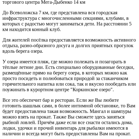
торгового центра Мега-Дыбенко 14 км
До Всеволожска 7 км, где представлена вся городская
инфраструктура с многочисленными секциями, клубами, в
которых с радостью могут заниматься дети. На расстоянии 5
км находится конный клуб.
Для жителей посёлка предоставляется возможность активного
отдыха, разно-образного досуга и долгих приятных прогулок
вдоль берега озера.
У озера имеется пляж, где можно полежать и позагорать в
тёплые летние дни. Есть специально оборудованные беседки,
размещённые прямо на берегу озера, в которых можно как
просто посидеть и полюбоваться природой за стаканчиком
горячительного напитка или сока, так и вкусно пообедать или
поужинать в курортном центре "Коркинское озеро".
Все это обеспечит бар и ресторан. Если же Вы любите
готовить шашлык сами, в более интимной обстановке, то Вам
будет предоставлена такая возможность. Мангал и шампуры
можно взять на прокат. Также Вы сможете здесь заняться
рыбной ловлей. Причём даже если все снасти остались дома,
лодки, удочки и прочий инвентарь для рыбалки имеются в
наличии и всегда могут быть предоставлены Вам на прокат.