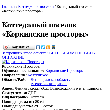
Главная
/
Коттеджные поселки
/
Коттеджный поселок
«Коркинские просторы»
Коттеджный поселок
«Коркинские просторы»
Поделиться…
Застройщик этого объекта? ВНЕСТИ ИЗМЕНЕНИЯ В
ОПИСАНИЕ
Коркинские Просторы
Официальное название:
Коркинские Просторы
Направление:
Колтушское
Область/Район:
Ленинградская область
Всеволожский район
Адрес:
Ленинградская обл., Всеволожский р-н, п. Канисты
Статус земли:
ДНП
Вид постройки:
коттедж
Площадь дома от:
80 м2
Площадь участка от:
8 соток