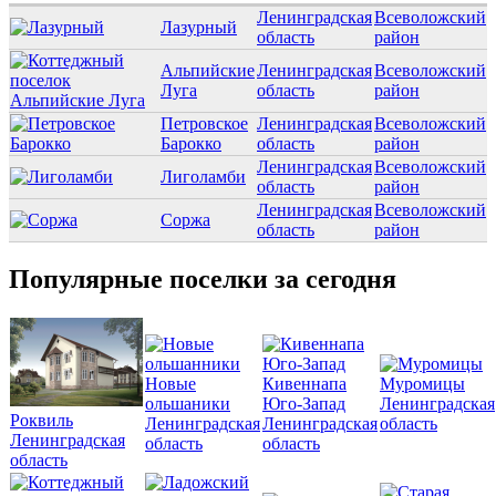
Ленинградская
Всеволожский
Лазурный
область
район
Альпийские
Ленинградская
Всеволожский
Луга
область
район
Петровское
Ленинградская
Всеволожский
Барокко
область
район
Ленинградская
Всеволожский
Лиголамби
область
район
Ленинградская
Всеволожский
Соржа
область
район
Популярные поселки за сегодня
Новые
Кивеннапа
Муромицы
ольшаники
Юго-Запад
Ленинградская
Роквиль
Ленинградская
Ленинградская
область
Ленинградская
область
область
область