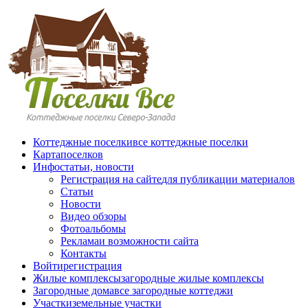
Перейти к основному содержанию
Коттеджные поселки
все коттеджные поселки
Карта
поселков
Инфо
статьи, новости
Регистрация на сайте
для публикации материалов
Статьи
Новости
Видео обзоры
Фотоальбомы
Реклама
и возможности сайта
Контакты
Войти
регистрация
Жилые комплексы
загородные жилые комплексы
Загородные дома
все загородные коттеджи
Участки
земельные участки