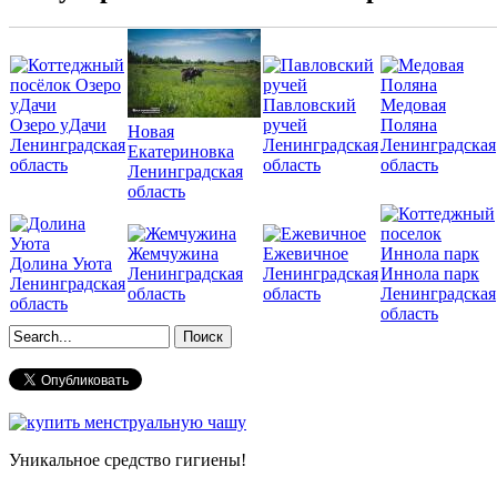
Павловский
Медовая
Озеро уДачи
ручей
Поляна
Новая
Ленинградская
Ленинградская
Ленинградская
Екатериновка
область
область
область
Ленинградская
область
Жемчужина
Ежевичное
Долина Уюта
Ленинградская
Ленинградская
Иннола парк
Ленинградская
область
область
Ленинградская
область
область
Форма поиска
Уникальное средство гигиены!