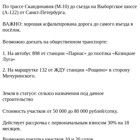
⁣⁣⠀
По трассе Скандинавия (М-10) до съезда на Выборгское шоссе
(А-122) от Санкт-Петербурга.⁣⁣⠀
⁣⁣⠀
ВАЖНО: хорошая асфальтирована дорога до самого въезда в
посёлок.⁣⁣⠀
⁣⁣⠀
Возможно доехать на общественном транспорте: ⁣⁣⠀
⁣⁣⠀
1. На автобус 898 от станции «Парнас» до посёлка «Козицкие
Луга»⁣⁣⠀
2. На маршрутке 132 от ЖДУ станции «Рощино» в сторону
Мичуринского.⁣⁣⠀
⁣⁣⠀
⁣⁣⠀
Земля в статусе: сельхоз назначения под дачное
строительство⁣⁣⠀
⁣⁣⠀
Стоимость участков от 50 000 до 80 000 рублей/сотку.⁣⁣⠀
⁣⁣⠀
Действует рассрочка с первоначальным взносом 30% на 18
месяцев.⁣⁣⠀
Возможно покупка участков 10 и 20 соток.