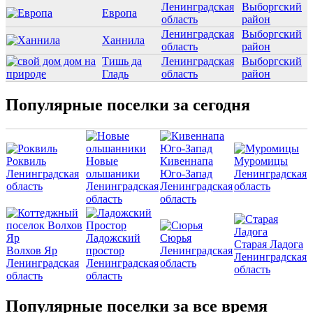
Ленинградская
Выборгский
Европа
область
район
Ленинградская
Выборгский
Ханнила
область
район
Тишь да
Ленинградская
Выборгский
Гладь
область
район
Популярные поселки за сегодня
Роквиль
Новые
Кивеннапа
Муромицы
Ленинградская
ольшаники
Юго-Запад
Ленинградская
область
Ленинградская
Ленинградская
область
область
область
Ладожский
Сюрья
Старая Ладога
Волхов Яр
простор
Ленинградская
Ленинградская
Ленинградская
Ленинградская
область
область
область
область
Популярные поселки за все время