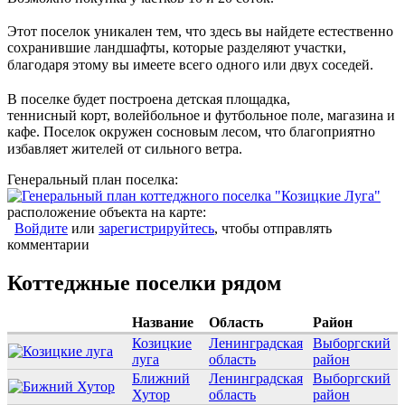
⁣⁣⠀
Этот поселок уникален тем, что здесь вы найдете естественно
сохранившие ландшафты, которые разделяют участки,
благодаря этому вы имеете всего одного или двух соседей.⁣⁣⠀
⁣⁣⠀
В поселке будет построена детская площадка, ⁣⁣⠀
теннисный корт, волейбольное и футбольное поле, магазина и
кафе. Поселок окружен сосновым лесом, что благоприятно
избавляет жителей от сильного ветра.⁣⁣⠀
Генеральный план поселка:
расположение объекта на карте:
Войдите
или
зарегистрируйтесь
, чтобы отправлять
комментарии
Коттеджные поселки рядом
Название
Область
Район
Козицкие
Ленинградская
Выборгский
луга
область
район
Ближний
Ленинградская
Выборгский
Хутор
область
район