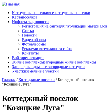
Перейти к основному содержанию
Коттеджные поселки
все коттеджные поселки
Карта
поселков
Инфо
статьи, новости
Регистрация на сайте
для публикации материалов
Статьи
Новости
Видео обзоры
Фотоальбомы
Реклама
и возможности сайта
Контакты
Войти
регистрация
Жилые комплексы
загородные жилые комплексы
Загородные дома
все загородные коттеджи
Участки
земельные участки
Главная
/
Коттеджные поселки
/
Коттеджный поселок
"Козицкие Луга"
Коттеджный поселок
"Козицкие Луга"