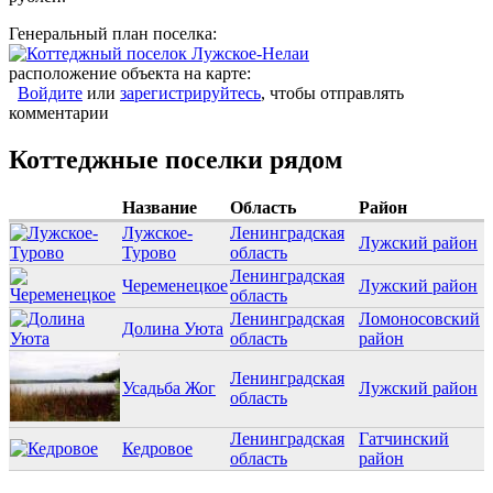
Генеральный план поселка:
расположение объекта на карте:
Войдите
или
зарегистрируйтесь
, чтобы отправлять
комментарии
Коттеджные поселки рядом
Название
Область
Район
Лужское-
Ленинградская
Лужский район
Турово
область
Ленинградская
Череменецкое
Лужский район
область
Ленинградская
Ломоносовский
Долина Уюта
область
район
Ленинградская
Усадьба Жог
Лужский район
область
Ленинградская
Гатчинский
Кедровое
область
район