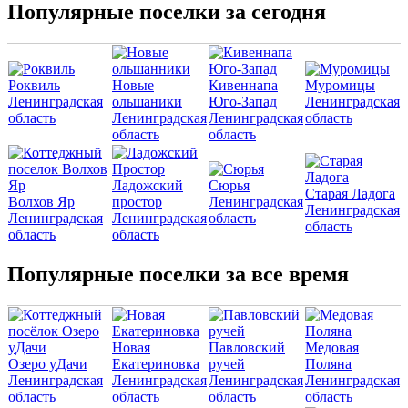
Популярные поселки за сегодня
Роквиль
Новые
Кивеннапа
Муромицы
Ленинградская
ольшаники
Юго-Запад
Ленинградская
область
Ленинградская
Ленинградская
область
область
область
Ладожский
Сюрья
Старая Ладога
Волхов Яр
простор
Ленинградская
Ленинградская
Ленинградская
Ленинградская
область
область
область
область
Популярные поселки за все время
Новая
Павловский
Медовая
Озеро уДачи
Екатериновка
ручей
Поляна
Ленинградская
Ленинградская
Ленинградская
Ленинградская
область
область
область
область