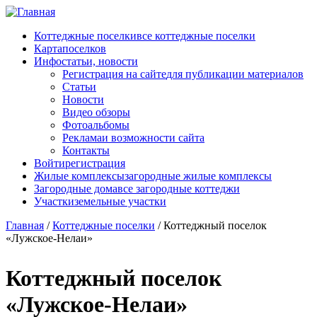
Перейти к основному содержанию
Коттеджные поселки
все коттеджные поселки
Карта
поселков
Инфо
статьи, новости
Регистрация на сайте
для публикации материалов
Статьи
Новости
Видео обзоры
Фотоальбомы
Реклама
и возможности сайта
Контакты
Войти
регистрация
Жилые комплексы
загородные жилые комплексы
Загородные дома
все загородные коттеджи
Участки
земельные участки
Главная
/
Коттеджные поселки
/
Коттеджный поселок
«Лужское-Нелаи»
Коттеджный поселок
«Лужское-Нелаи»