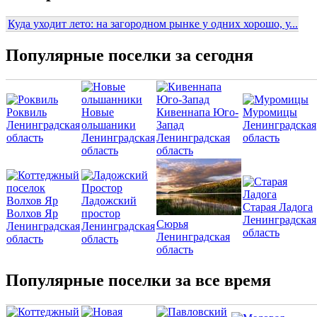
Куда уходит лето: на загородном рынке у одних хорошо, у...
Популярные поселки за сегодня
Роквиль
Новые
Кивеннапа Юго-
Муромицы
Ленинградская
ольшаники
Запад
Ленинградская
область
Ленинградская
Ленинградская
область
область
область
Ладожский
Старая Ладога
Волхов Яр
простор
Ленинградская
Сюрья
Ленинградская
Ленинградская
область
Ленинградская
область
область
область
Популярные поселки за все время