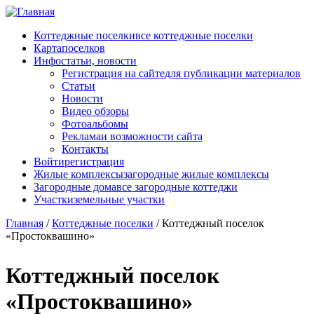
Перейти к основному содержанию
Коттеджные поселки
все коттеджные поселки
Карта
поселков
Инфо
статьи, новости
Регистрация на сайте
для публикации материалов
Статьи
Новости
Видео обзоры
Фотоальбомы
Реклама
и возможности сайта
Контакты
Войти
регистрация
Жилые комплексы
загородные жилые комплексы
Загородные дома
все загородные коттеджи
Участки
земельные участки
Главная
/
Коттеджные поселки
/
Коттеджный поселок
«Простоквашино»
Коттеджный поселок
«Простоквашино»