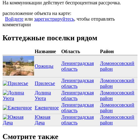
На коммуникации действует беспроцентная рассрочка.
расположение объекта на карте:
Войдите
или
зарегистрируйтесь
, чтобы отправлять
комментарии
Коттеджные поселки рядом
Название
Область
Район
Ленинградская
Ломоносовский
Оржицы
область
район
Ленинградская
Ломоносовский
Прилесье
область
район
Долина
Ленинградская
Ломоносовский
Уюта
область
район
Ленинградская
Ломоносовский
Ежевичное
область
район
Южная
Ленинградская
Ломоносовский
Дача
область
район
Смотрите также