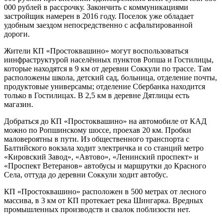
000 рублей в рассрочку. Закончить с коммуникациями
застройщик намерен в 2016 году. Поселок уже обладает
удобным заездом непосредственно с асфальтированной
дороги.
Жители КП «Простоквашино» могут воспользоваться
иинфраструктурой населённых пунктов Ропша и Гостилицы,
которые находятся в 9 км от деревни Соккули по трассе. Там
расположены школа, детский сад, больница, отделение почты,
продуктовые универсамы; отделение Сбербанка находится
только в Гостилицах. В 2,5 км в деревне Дятлицы есть
магазин.
Добраться до КП «Простоквашино» на автомобиле от КАД
можно по Ропшинскому шоссе, проехав 20 км. Пробки
маловероятны в пути. Из общественного транспорта с
Балтийского вокзала ходит электричка и со станций метро
«Кировский Завод», «Автово», «Ленинский проспект» и
«Проспект Ветеранов» автобусы и маршрутки до Красного
Села, оттуда до деревни Соккули ходит автобус.
КП «Простоквашино» расположен в 500 метрах от лесного
массива, в 3 км от КП протекает река Шингарка. Вредных
промышленных производств и свалок поблизости нет.