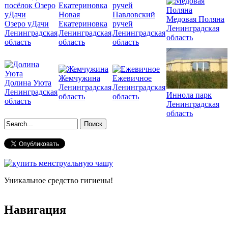
Новая
Павловский
Медовая Поляна
Озеро уДачи
Екатериновка
ручей
Ленинградская
Ленинградская
Ленинградская
Ленинградская
область
область
область
область
Жемчужина
Ежевичное
Долина Уюта
Ленинградская
Ленинградская
Ленинградская
Иннола парк
область
область
область
Ленинградская
область
Форма поиска
Уникальное средство гигиены!
Навигация