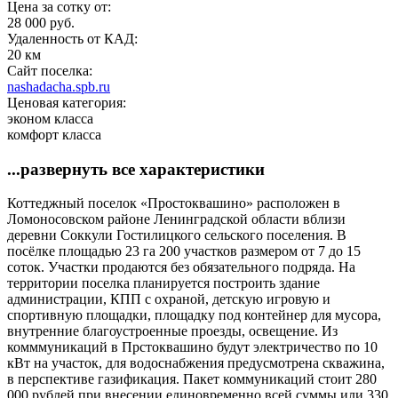
Цена за сотку от:
28 000 руб.
Удаленность от КАД:
20 км
Сайт поселка:
nashadacha.spb.ru
Ценовая категория:
эконом класса
комфорт класса
...развернуть все характеристики
Коттеджный поселок «Простоквашино» расположен в
Ломоносовском районе Ленинградской области вблизи
деревни Соккули Гостилицкого сельского поселения. В
посёлке площадью 23 га 200 участков размером от 7 до 15
соток. Участки продаются без обязательного подряда. На
территории поселка планируется построить здание
администрации, КПП с охраной, детскую игровую и
спортивную площадки, площадку под контейнер для мусора,
внутренние благоустроенные проезды, освещение. Из
комммуникаций в Прстоквашино будут электричество по 10
кВт на участок, для водоснабжения предусмотрена скважина,
в перспективе газификация. Пакет коммуникаций стоит 280
000 рублей при внесении единовременно всей суммы или 330