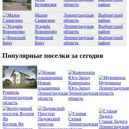
Белоярское
область
район
Малое
Ленинградская
Выборгский
Симагино
область
район
Усадьба
Ленинградская
Выборгский
Воронцово
область
район
Финский
Ленинградская
Выборгский
Бриз
область
район
Популярные поселки за сегодня
Новые
Кивеннапа
Муромицы
ольшаники
Юго-Запад
Ленинградская
Роквиль
Ленинградская
Ленинградская
область
Ленинградская
область
область
область
Ладожский
Сюрья
Старая Ладога
Волхов Яр
простор
Ленинградская
Ленинградская