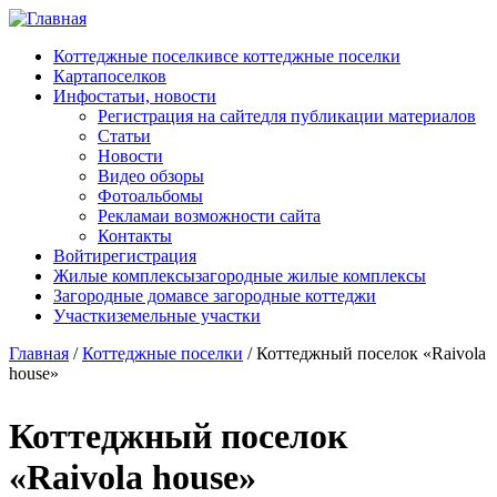
Перейти к основному содержанию
Коттеджные поселки
все коттеджные поселки
Карта
поселков
Инфо
статьи, новости
Регистрация на сайте
для публикации материалов
Статьи
Новости
Видео обзоры
Фотоальбомы
Реклама
и возможности сайта
Контакты
Войти
регистрация
Жилые комплексы
загородные жилые комплексы
Загородные дома
все загородные коттеджи
Участки
земельные участки
Главная
/
Коттеджные поселки
/
Коттеджный поселок «Raivola
house»
Коттеджный поселок
«Raivola house»