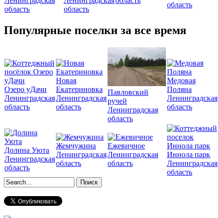
Ленинградская
Ленинградская
область
область
область
область
Популярные поселки за все время
Новая
Медовая
Озеро уДачи
Екатериновка
Поляна
Павловский
Ленинградская
Ленинградская
Ленинградская
ручей
область
область
область
Ленинградская
область
Жемчужина
Ежевичное
Долина Уюта
Ленинградская
Ленинградская
Иннола парк
Ленинградская
область
область
Ленинградская
область
область
Форма поиска