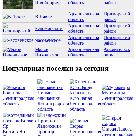
Швейцария
область
район
Архангельская
Приморский
В Лявле
область
район
Архангельская
Приморский
Беломорский
область
район
Архангельская
Приморский
Часовенское
область
район
Малое
Архангельская
Архангельск
Никольское
область
округ
Популярные поселки за сегодня
Роквиль
Новые
Кивеннапа
Муромицы
Ленинградская
ольшаники
Юго-Запад
Ленинградская
область
Ленинградская
Ленинградская
область
область
область
Ладожский
Сюрья
Старая Ладога
Волхов Яр
простор
Ленинградская
Ленинградская