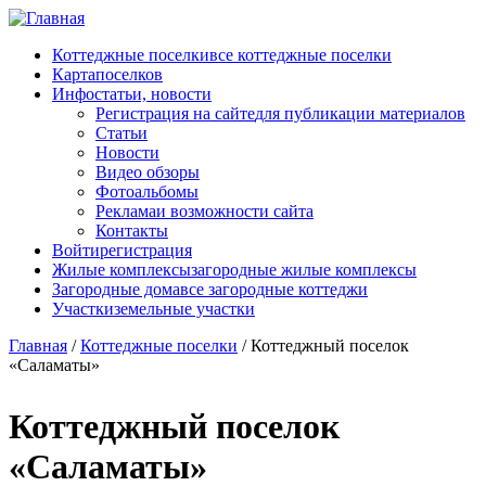
Перейти к основному содержанию
Коттеджные поселки
все коттеджные поселки
Карта
поселков
Инфо
статьи, новости
Регистрация на сайте
для публикации материалов
Статьи
Новости
Видео обзоры
Фотоальбомы
Реклама
и возможности сайта
Контакты
Войти
регистрация
Жилые комплексы
загородные жилые комплексы
Загородные дома
все загородные коттеджи
Участки
земельные участки
Главная
/
Коттеджные поселки
/
Коттеджный поселок
«Саламаты»
Коттеджный поселок
«Саламаты»