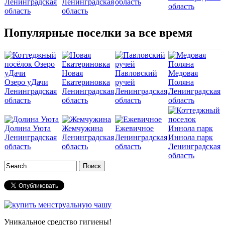
Ленинградская
Ленинградская
область
область
область
область
Популярные поселки за все время
Новая
Павловский
Медовая
Озеро уДачи
Екатериновка
ручей
Поляна
Ленинградская
Ленинградская
Ленинградская
Ленинградская
область
область
область
область
Долина Уюта
Жемчужина
Ежевичное
Ленинградская
Ленинградская
Ленинградская
Иннола парк
область
область
область
Ленинградская
область
Форма поиска
Уникальное средство гигиены!