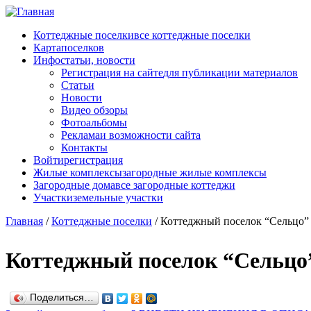
Перейти к основному содержанию
Коттеджные поселки
все коттеджные поселки
Карта
поселков
Инфо
статьи, новости
Регистрация на сайте
для публикации материалов
Статьи
Новости
Видео обзоры
Фотоальбомы
Реклама
и возможности сайта
Контакты
Войти
регистрация
Жилые комплексы
загородные жилые комплексы
Загородные дома
все загородные коттеджи
Участки
земельные участки
Главная
/
Коттеджные поселки
/
Коттеджный поселок “Сельцо”
Коттеджный поселок “Сельцо
Поделиться…