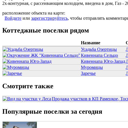
2х-контурная, с рассеивающим колодцем, введена в дом, Газ - 2
расположение объекта на карте:
Войдите
или
зарегистрируйтесь
, чтобы отправлять комментар
Коттеджные поселки рядом
Название
Усадьба Озертицы
Л
Кивеннапа Сельцо
Л
Кивеннапа Юго-Запад
Л
Муромицы
Л
Заречье
Л
Смотрите также
Продажа участков в КП Рамецкое, Тосн
Популярные поселки за сегодня