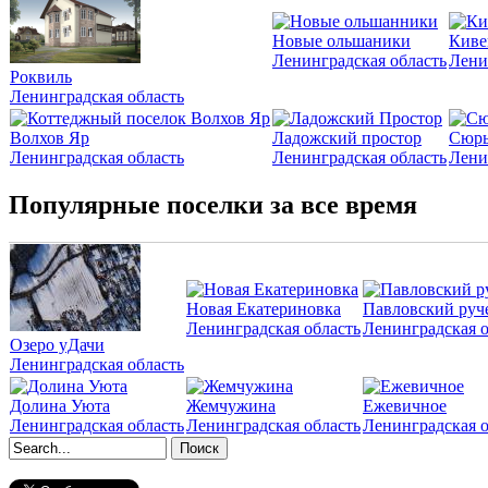
Новые ольшаники
Киве
Ленинградская область
Лени
Роквиль
Ленинградская область
Волхов Яр
Ладожский простор
Сюрь
Ленинградская область
Ленинградская область
Лени
Популярные поселки за все время
Новая Екатериновка
Павловский руч
Ленинградская область
Ленинградская о
Озеро уДачи
Ленинградская область
Долина Уюта
Жемчужина
Ежевичное
Ленинградская область
Ленинградская область
Ленинградская о
Форма поиска