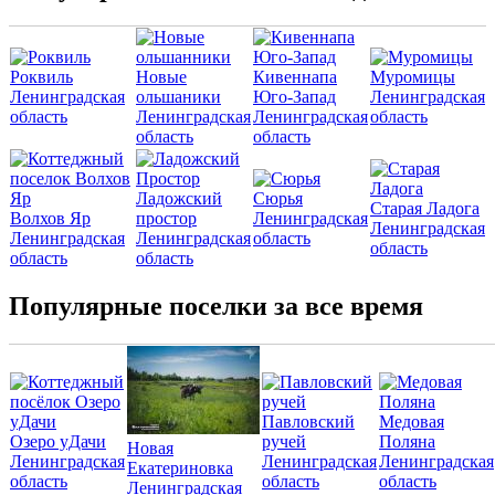
Роквиль
Новые
Кивеннапа
Муромицы
Ленинградская
ольшаники
Юго-Запад
Ленинградская
область
Ленинградская
Ленинградская
область
область
область
Ладожский
Сюрья
Старая Ладога
Волхов Яр
простор
Ленинградская
Ленинградская
Ленинградская
Ленинградская
область
область
область
область
Популярные поселки за все время
Павловский
Медовая
Озеро уДачи
ручей
Поляна
Новая
Ленинградская
Ленинградская
Ленинградская
Екатериновка
область
область
область
Ленинградская