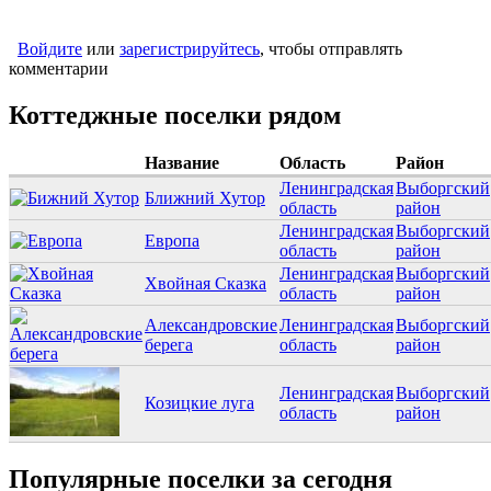
Войдите
или
зарегистрируйтесь
, чтобы отправлять
комментарии
Коттеджные поселки рядом
Название
Область
Район
Ленинградская
Выборгский
Ближний Хутор
область
район
Ленинградская
Выборгский
Европа
область
район
Ленинградская
Выборгский
Хвойная Сказка
область
район
Александровские
Ленинградская
Выборгский
берега
область
район
Ленинградская
Выборгский
Козицкие луга
область
район
Популярные поселки за сегодня