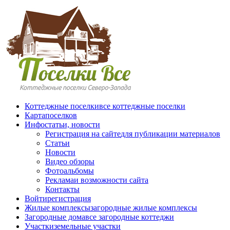
Перейти к основному содержанию
Коттеджные поселки
все коттеджные поселки
Карта
поселков
Инфо
статьи, новости
Регистрация на сайте
для публикации материалов
Статьи
Новости
Видео обзоры
Фотоальбомы
Реклама
и возможности сайта
Контакты
Войти
регистрация
Жилые комплексы
загородные жилые комплексы
Загородные дома
все загородные коттеджи
Участки
земельные участки