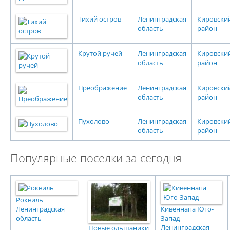
Тихий остров
Ленинградская
Кировски
область
район
Крутой ручей
Ленинградская
Кировски
область
район
Преображение
Ленинградская
Кировски
область
район
Пухолово
Ленинградская
Кировски
область
район
Популярные поселки за сегодня
Роквиль
Ленинградская
Кивеннапа Юго-
область
Запад
Ленинградская
Новые ольшаники