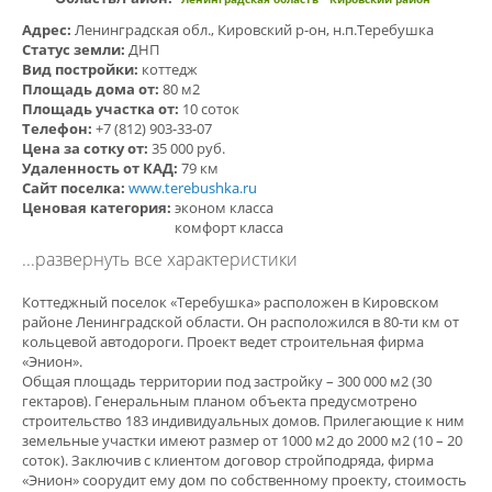
Адрес:
Ленинградская обл., Кировский р-он, н.п.Теребушка
Статус земли:
ДНП
Вид постройки:
коттедж
Площадь дома от:
80 м2
Площадь участка от:
10 соток
Телефон:
+7 (812) 903-33-07
Цена за сотку от:
35 000 руб.
Удаленность от КАД:
79 км
Сайт поселка:
www.terebushka.ru
Ценовая категория:
эконом класса
комфорт класса
...развернуть все характеристики
Коттеджный поселок «Теребушка» расположен в Кировском
районе Ленинградской области. Он расположился в 80-ти км от
кольцевой автодороги. Проект ведет строительная фирма
«Энион».
Общая площадь территории под застройку – 300 000 м2 (30
гектаров). Генеральным планом объекта предусмотрено
строительство 183 индивидуальных домов. Прилегающие к ним
земельные участки имеют размер от 1000 м2 до 2000 м2 (10 – 20
соток). Заключив с клиентом договор стройподряда, фирма
«Энион» соорудит ему дом по собственному проекту, стоимость