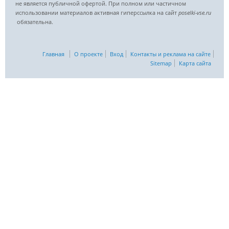
не является публичной офертой. При полном или частичном
использовании материалов активная гиперссылка на сайт
poselki-vse.ru​
обязательна.
Главная
О проекте
Вход
Контакты и реклама на сайте
Sitemap
Карта сайта