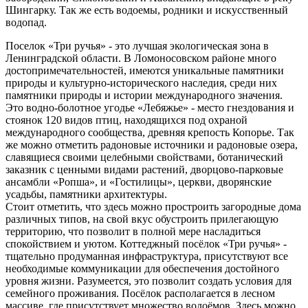
Шингарку. Так же есть водоемы, родники и искусственный
водопад.
Поселок «Три ручья» - это лучшая экологическая зона в
Ленинградской области. В Ломоносовском районе много
достопримечательностей, имеются уникальные памятники
природы и культурно-исторического наследия, среди них
памятники природы и истории международного значения.
Это водно-болотное угодье «Лебяжье» - место гнездования и
стоянок 120 видов птиц, находящихся под охраной
международного сообщества, древняя крепость Копорье. Так
же можно отметить радоновые источники и радоновые озера,
славящиеся своими целебными свойствами, ботанический
заказник с ценными видами растений, дворцово-парковые
ансамбли «Ропша», и «Гостилицы», церкви, дворянские
усадьбы, памятники архитектуры.
Стоит отметить, что здесь можно простроить загородные дома
различных типов, на свой вкус обустроить прилегающую
территорию, что позволит в полной мере насладиться
спокойствием и уютом. Коттеджный посёлок «Три ручья» -
тщательно продуманная инфраструктура, присутствуют все
необходимые коммуникации для обеспечения достойного
уровня жизни. Разумеется, это позволит создать условия для
семейного проживания. Посёлок располагается в лесном
массиве, где присутствует множество водоёмов. Здесь можно