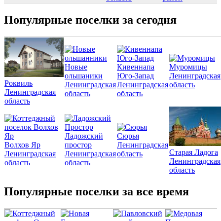
Популярные поселки за сегодня
Новые
Кивеннапа
Муромицы
ольшаники
Юго-Запад
Ленинградская
Роквиль
Ленинградская
Ленинградская
область
Ленинградская
область
область
область
Ладожский
Сюрья
Волхов Яр
простор
Ленинградская
Старая Ладога
Ленинградская
Ленинградская
область
Ленинградская
область
область
область
Популярные поселки за все время