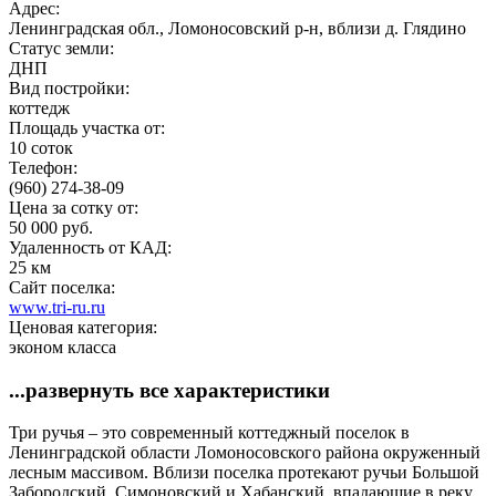
Адрес:
Ленинградская обл., Ломоносовский р-н, вблизи д. Глядино
Статус земли:
ДНП
Вид постройки:
коттедж
Площадь участка от:
10 соток
Телефон:
(960) 274-38-09
Цена за сотку от:
50 000 руб.
Удаленность от КАД:
25 км
Сайт поселка:
www.tri-ru.ru
Ценовая категория:
эконом класса
...развернуть все характеристики
Три ручья – это современный коттеджный поселок в
Ленинградской области Ломоносовского района окруженный
лесным массивом. Вблизи поселка протекают ручьи Большой
Забородский, Симоновский и Хабанский, впадающие в реку