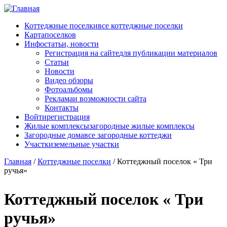
Перейти к основному содержанию
Коттеджные поселки
все коттеджные поселки
Карта
поселков
Инфо
статьи, новости
Регистрация на сайте
для публикации материалов
Статьи
Новости
Видео обзоры
Фотоальбомы
Реклама
и возможности сайта
Контакты
Войти
регистрация
Жилые комплексы
загородные жилые комплексы
Загородные дома
все загородные коттеджи
Участки
земельные участки
Главная
/
Коттеджные поселки
/
Коттеджный поселок « Три
ручья»
Коттеджный поселок « Три
ручья»