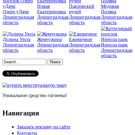
Новая
Павловский
Медовая
Озеро уДачи
Екатериновка
ручей
Поляна
Ленинградская
Ленинградская
Ленинградская
Ленинградская
область
область
область
область
Долина Уюта
Жемчужина
Ежевичное
Ленинградская
Ленинградская
Ленинградская
Иннола парк
область
область
область
Ленинградская
область
Форма поиска
Уникальное средство гигиены!
Навигация
Заказать рекламу на сайте
Контакты