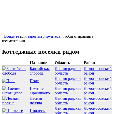
Войдите
или
зарегистрируйтесь
, чтобы отправлять
комментарии
Коттеджные поселки рядом
Название
Область
Район
Балтийская
Ленинградская
Ломоносовский
слобода
область
район
Ленинградская
Ломоносовский
Поле
область
район
Имение
Ленинградская
Ломоносовский
Оржицкого
область
район
Лесная
Ленинградская
Ломоносовский
поляна
область
район
Ленинградская
Ломоносовский
Прилесье
область
район