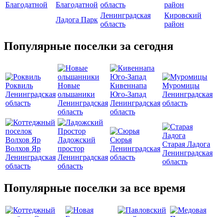
Благодатной
область
район
Ленинградская
Кировский
Ладога Парк
область
район
Популярные поселки за сегодня
Роквиль
Новые
Кивеннапа
Муромицы
Ленинградская
ольшаники
Юго-Запад
Ленинградская
область
Ленинградская
Ленинградская
область
область
область
Ладожский
Сюрья
Старая Ладога
Волхов Яр
простор
Ленинградская
Ленинградская
Ленинградская
Ленинградская
область
область
область
область
Популярные поселки за все время