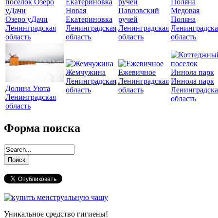
Новая
Павловский
Медовая
Озеро уДачи
Екатериновка
ручей
Поляна
Ленинградская
Ленинградская
Ленинградская
Ленинградска
область
область
область
область
Жемчужина
Ежевичное
Ленинградская
Ленинградская
Иннола парк
Долина Уюта
область
область
Ленинградска
Ленинградская
область
область
Форма поиска
Уникальное средство гигиены!