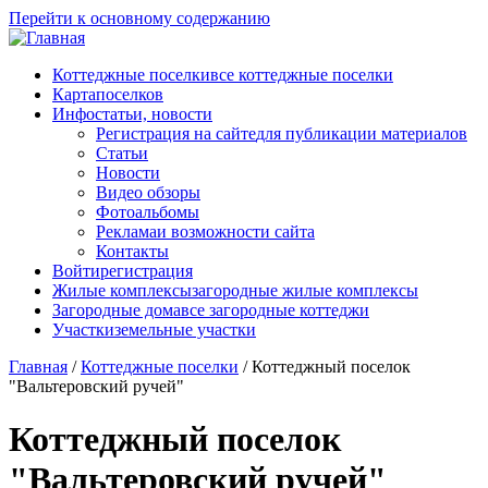
Перейти к основному содержанию
Коттеджные поселки
все коттеджные поселки
Карта
поселков
Инфо
статьи, новости
Регистрация на сайте
для публикации материалов
Статьи
Новости
Видео обзоры
Фотоальбомы
Реклама
и возможности сайта
Контакты
Войти
регистрация
Жилые комплексы
загородные жилые комплексы
Загородные дома
все загородные коттеджи
Участки
земельные участки
Главная
/
Коттеджные поселки
/
Коттеджный поселок
"Вальтеровский ручей"
Коттеджный поселок
"Вальтеровский ручей"