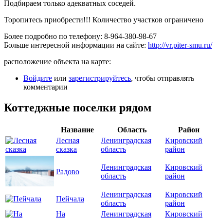
Подбираем только адекватных соседей.
Торопитесь приобрести!!! Количество участков ограничено
Более подробно по телефону: 8-964-380-98-67
Больше интересной информации на сайте:
http://vr.piter-smu.ru/
расположение объекта на карте:
Войдите
или
зарегистрируйтесь
, чтобы отправлять
комментарии
Коттеджные поселки рядом
Название
Область
Район
Лесная
Ленинградская
Кировский
сказка
область
район
Ленинградская
Кировский
Радово
область
район
Ленинградская
Кировский
Пейчала
область
район
На
Ленинградская
Кировский