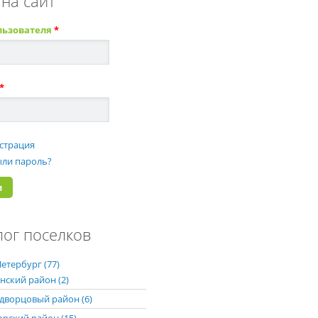
 на сайт
льзователя
*
*
страция
ли пароль?
лог поселков
етербург (77)
нский район (2)
дворцовый район (6)