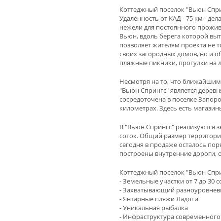
Коттеджный поселок "Вьюн Спри
Удаленность от КАД - 75 км - де
нежели для постоянного прожив
Вьюн, вдоль берега которой выт
позволяет жителям проекта не 
своих загородных домов, но и о
пляжные пикники, прогулки на л
Несмотря на то, что ближайшим
"Вьюн Спрингс" является дерев
сосредоточена в поселке Запор
километрах. Здесь есть магазины
В "Вьюн Спрингс" реализуются з
соток. Общий размер территории 
сегодня в продаже осталось пор
построены внутренние дороги, 
Коттеджный поселок "Вьюн Спри
- Земельные участки от 7 до 30 с
- Захватывающий разноуровне
- Янтарные пляжи Ладоги
- Уникальная рыбалка
- Инфраструктура современного