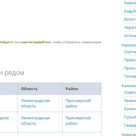
Кирил
Кадуй
Волог
Череп
Устюж
Войдите
или
зарегистрируйтесь
, чтобы отправлять комментарии
Карелия
Сорта
Пряжи
Прион
и рядом
Питкя
Калинин
Область
Район
Советс
Ленинградская
Приозерский
Зелен
область
район
Калин
Гурье
дное
Ленинградская
Приозерский
область
район
Гвард
Коми р