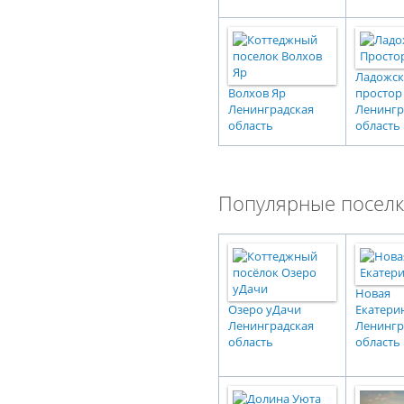
Ладожс
Волхов Яр
простор
Ленинградская
Ленингр
область
область
Популярные поселк
Новая
Озеро уДачи
Екатери
Ленинградская
Ленингр
область
область