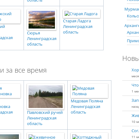
Мурман
Кольс
Старая Ладога
Арханге
кий
Ленинградская
область
Арханг
Сюрья
адская
Ленинградская
Примо
область
Новы
и за все время
Хор
меся
Что
1 ме
Зап
Медовая Поляна
новка
Ленинградская
наза
адская
область
Павловский ручей
Жив
Ленинградская
10 м
область
Сог
11 м