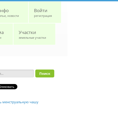
нфо
Войти
атьи, новости
регистрация
ма
Участки
и
земельные участки
а поиска