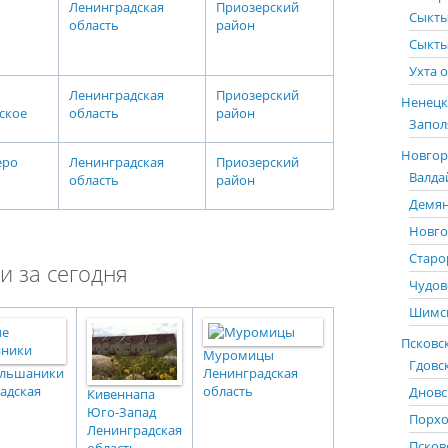
Ленинградская
Приозерский
Сыкты
область
район
Сыкты
Ухта о
Ленинградская
Приозерский
Ненецк
ское
область
район
Запол
Новгоро
еро
Ленинградская
Приозерский
Валда
область
район
Демян
Новго
Старо
и за сегодня
Чудов
Шимск
Псковск
Муромицы
Гдовс
ольшаники
Ленинградская
адская
область
Дновс
Кивеннапа
Юго-Запад
Порхо
Ленинградская
Псков
область