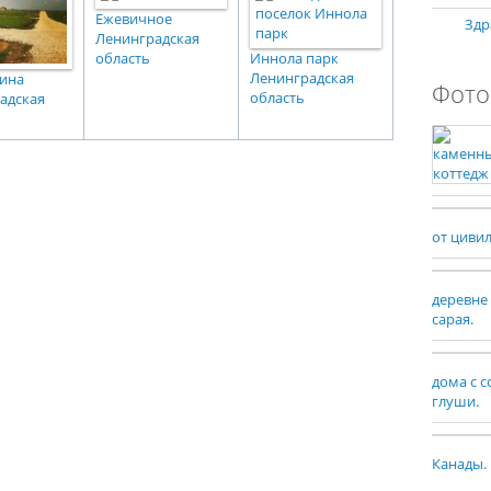
Ежевичное
Здр
Ленинградская
область
Иннола парк
Ленинградская
ина
Фото
область
адская
от циви
деревне
сарая.
дома с 
глуши.
Канады.