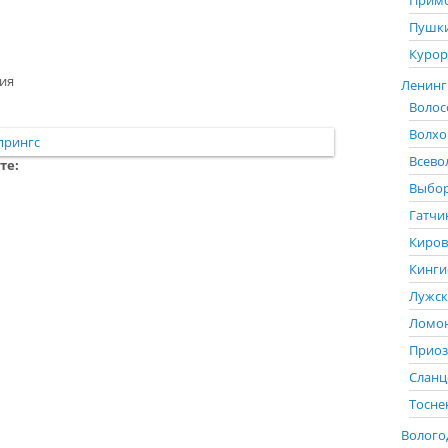
Примо
Пушки
Курор
ия
Ленингр
Волос
Волхо
Всево
те:
Выбор
Гатчи
Киров
Кинги
Лужск
Ломон
Приоз
Сланц
Тосне
Вологод