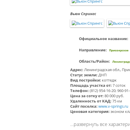
Вьюн Спрингс
Официальное название:
Направление:
Приозерское
Область/Район:
Ленинградс
Адрес:
Ленинградская обл., При
Статус земли:
ДНП
Вид постройки:
коттедж
Площадь участка от:
7 соток
Телефон:
(812) 954-16-20; 960-91
Цена за сотку от:
80 000 руб.
Удаленность от КАД:
75 км
Сайт поселка:
www.v-springs.ru
Ценовая категория:
эконом кл
...развернуть все характер