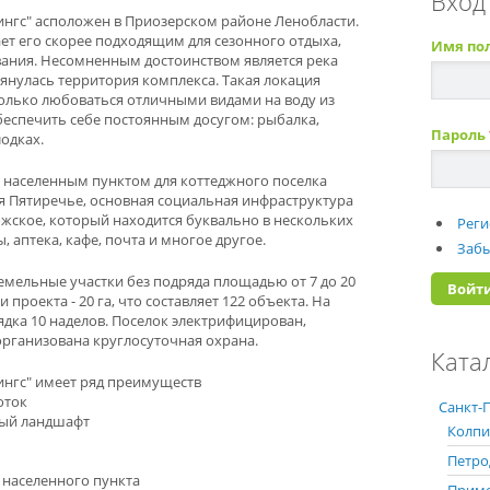
Вход
нгс" асположен в Приозерском районе Ленобласти.
лает его скорее подходящим для сезонного отдыха,
Имя по
ания. Несомненным достоинством является река
янулась территория комплекса. Такая локация
только любоваться отличными видами на воду из
беспечить себе постоянным досугом: рыбалка,
Пароль
одках.
 населенным пунктом для коттеджного поселка
ня Пятиречье, основная социальная инфраструктура
ожское, который находится буквально в нескольких
Реги
, аптека, кафе, почта и многое другое.
Забы
емельные участки без подряда площадью от 7 до 20
проекта - 20 га, что составляет 122 объекта. На
ядка 10 наделов. Поселок электрифицирован,
организована круглосуточная охрана.
Ката
нгс" имеет ряд преимуществ
оток
Санкт-П
вый ландшафт
Колпи
Петро
 населенного пункта