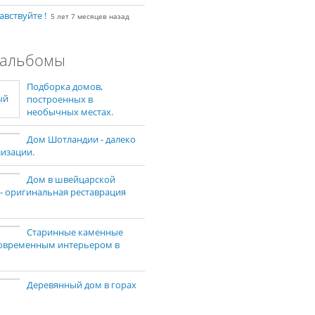
авствуйте !
5 лет 7 месяцев назад
альбомы
Подборка домов,
построенных в
необычных местах.
Дом Шотландии - далеко
лизации.
Дом в швейцарской
 - оригинальная реставрация
Старинные каменные
современным интерьером в
Деревянный дом в горах