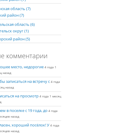
ская область (7)
кий район (7)
льская область (6)
ельск округ (1)
рский район (5)
е комментарии
ошее место, недорогие
4 года 1
ц назад
бы записаться на встречу с
4 года
сяц назад
исаться на просмотр
4 года 1 месяц
д
ем в поселке с 19 года, до
4 года
есяцев назад
ласен, хороший посёлок! У
4 года
есяцев назад