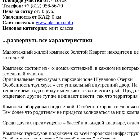
Площадь участка от:
4 соток
Телефон:
+7 (812) 956-56-70
Цена за сотку от:
0 руб.
Удаленность от КАД:
0 км
Сайт поселка:
www.aksioma.info
Ценовая категория:
элит класса
...развернуть все характеристики
Малоэтажный жилой комплекс Золотой Квартет находится в цент
коттеджей.
Комплекс состоит из 4-х домов-коттеджей, в каждом из которых
земельный участок.
Оригинальные таунхаузы в парковой зоне Шувалово-Озерки
Особенность таунхауза – его уникальный внутренний двор. На
теплое время года в воду выпускают экзотических рыб. Пруд о
отцветают, другие тут же начинают цвести, так что территория
Комплекс оборудован подсветкой. Особенно хороша вечерняя под
Тем более что родителям не придется волноваться за них: ком
Среди других преимуществ – бассейн в каждой квартире, отдел
Комплекс таунхаузов подключен ко всей городской инфраструкт
Особенности таунхаузов "Золотой квартет" в Озерках