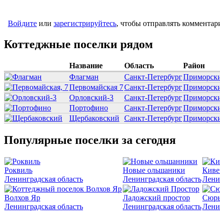
Войдите
или
зарегистрируйтесь
, чтобы отправлять комментар
Коттеджные поселки рядом
Название
Область
Район
Флагман
Санкт-Петербург
Приморски
Первомайская 7
Санкт-Петербург
Приморски
Орловский-3
Санкт-Петербург
Приморски
Портофино
Санкт-Петербург
Приморски
Щербаковский
Санкт-Петербург
Приморски
Популярные поселки за сегодня
Роквиль
Новые ольшаники
Киве
Ленинградская область
Ленинградская область
Лени
Волхов Яр
Ладожский простор
Сюрь
Ленинградская область
Ленинградская область
Лени