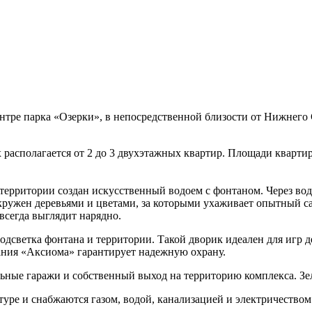
ре парка «Озерки», в непосредственной близости от Нижнего Су
 располагается от 2 до 3 двухэтажных квартир. Площади квартир
 территории создан искусственный водоем с фонтаном. Через во
кружен деревьями и цветами, за которыми ухаживает опытный са
 всегда выглядит нарядно.
светка фонтана и территории. Такой дворик идеален для игр дет
пания «Аксиома» гарантирует надежную охрану.
ьные гаражи и собственный выход на территорию комплекса. Зел
уре и снабжаются газом, водой, канализацией и электричеством