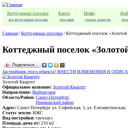
Перейти к основному содержанию
Коттеджные поселки
Карта
Инфо
Вой
все коттеджные поселки
поселков
статьи, новости
рег
Главная
/
Коттеджные поселки
/
Коттеджный поселок «Золотой
Коттеджный поселок «Золото
Поделиться…
Застройщик этого объекта? ВНЕСТИ ИЗМЕНЕНИЯ В ОПИС
Золотой Квартет
Официальное название:
Золотой Квартет
Направление:
Выборгское
Область/Район:
Санкт-Петербург
Приморский район
Адрес:
Санкт-Петербург ул. Софийская, 3, ул. Елизаветинская, 
Статус земли:
ИЖС
Вид постройки:
таунхауз
Площадь дома от:
210 м2