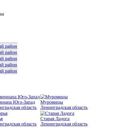
ии
й район
й район
й район
й район
й район
ннапа Юго-Запад
Муромицы
нградская область
Ленинградская область
я
Старая Ладога
нградская область
Ленинградская область