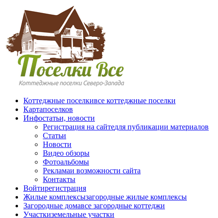
Перейти к основному содержанию
Коттеджные поселки
все коттеджные поселки
Карта
поселков
Инфо
статьи, новости
Регистрация на сайте
для публикации материалов
Статьи
Новости
Видео обзоры
Фотоальбомы
Реклама
и возможности сайта
Контакты
Войти
регистрация
Жилые комплексы
загородные жилые комплексы
Загородные дома
все загородные коттеджи
Участки
земельные участки