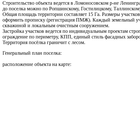
Строительство объекта ведется в Ломоносовском р-не Ленингра
до поселка можно по Ропшинскому, Гостилицкому, Таллинскому
Общая площадь территории составляет 15 Га. Размеры участков 
оформить прописку (регистрация ПМЖ). Каждый земельный учас
скважиной и локальным очистным сооружением.
Застройка участков ведется по индивидуальным проектам стро
ограждение по периметру, КПП, единый стиль фасадных заборо
Территория посёлка граничит с лесом.
Генеральный план поселка:
расположение объекта на карте: