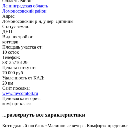
Область/Район:
Ленинградская область
Ломоносовский район
Адрес:
Ломоносовский р-н, у дер. Дятлицы
Статус земли:
ДНП
Вид постройки:
коттедж
Площадь участка от:
10 соток
Телефон:
88125716129
Цена за сотку от:
70 000 руб.
Удаленность от КАД:
20 км
Сайт поселка:
www.mvcomfort.ru
Ценовая категория:
комфорт класса
...развернуть все характеристики
Коттеджный посёлок «Малиновые вечера. Комфорт» представля