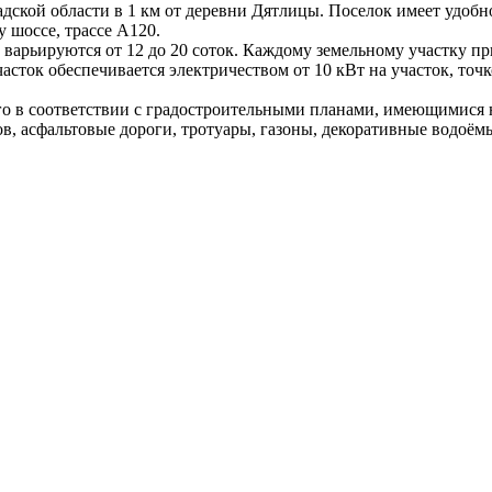
дской области в 1 км от деревни Дятлицы. Поселок имеет удобно
 шоссе, трассе А120.
варьируются от 12 до 20 соток. Каждому земельному участку при
ток обеспечивается электричеством от 10 кВт на участок, точ
го в соответствии с градостроительными планами, имеющимися 
в, асфальтовые дороги, тротуары, газоны, декоративные водоём