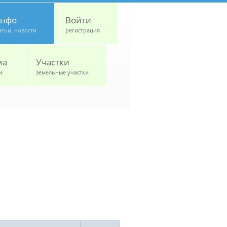
нфо
Войти
атьи, новости
регистрация
ма
Участки
и
земельные участки