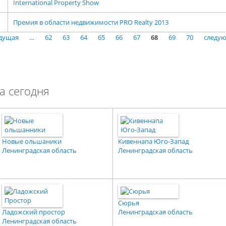
International Property Show
Премия в области недвижимости PRO Realty 2013
ыдущая
…
62
63
64
65
66
67
68
69
70
следую
а сегодня
Новые ольшаники
Кивеннапа Юго-Запад
Ленинградская область
Ленинградская область
Сюрья
Ладожский простор
Ленинградская область
Ленинградская область