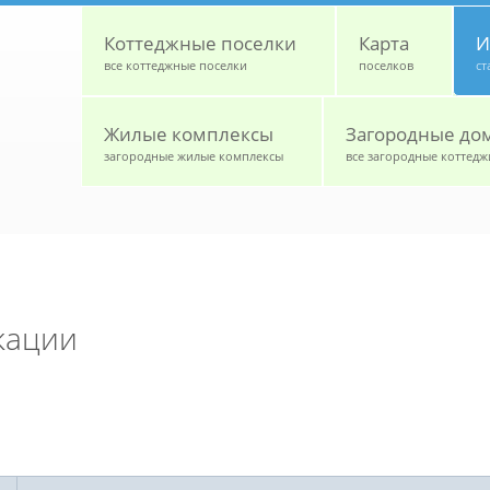
Коттеджные поселки
Карта
И
все коттеджные поселки
поселков
ст
Жилые комплексы
Загородные до
загородные жилые комплексы
все загородные коттедж
кации