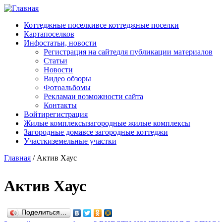
Перейти к основному содержанию
Коттеджные поселки
все коттеджные поселки
Карта
поселков
Инфо
статьи, новости
Регистрация на сайте
для публикации материалов
Статьи
Новости
Видео обзоры
Фотоальбомы
Реклама
и возможности сайта
Контакты
Войти
регистрация
Жилые комплексы
загородные жилые комплексы
Загородные дома
все загородные коттеджи
Участки
земельные участки
Главная
/
Актив Хаус
Актив Хаус
Поделиться…