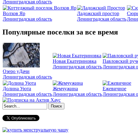
Ленинградская область
Волхов Яр
Ладожский простор
Сюрь
Ленинградская область
Ленинградская область
Лени
Популярные поселки за все время
Новая Екатериновка
Павловский руч
Ленинградская область
Ленинградская о
Озеро уДачи
Ленинградская область
Долина Уюта
Жемчужина
Ежевичное
Ленинградская область
Ленинградская область
Ленинградская о
Форма поиска