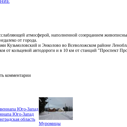
АНИЕ
расслабляющей атмосферой, наполненной созерцанием живописны
едалеко от города.
ми Кузьмоловский и Энколово во Всеволожском районе Леноблас
6 км от кольцевой автодороги и в 10 км от станций "Проспект П
ять комментарии
ннапа Юго-Запад
нградская область
Муромицы