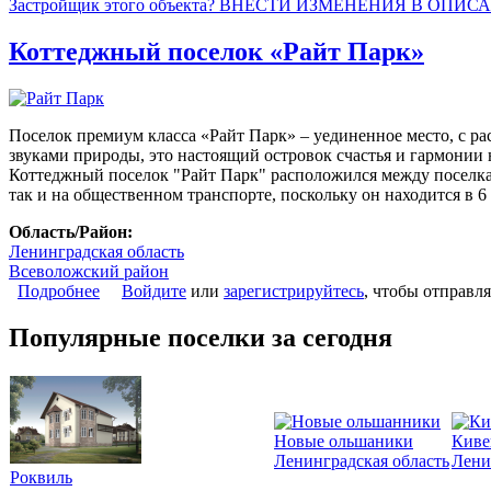
Застройщик этого объекта? ВНЕСТИ ИЗМЕНЕНИЯ В ОПИС
Коттеджный поселок «Райт Парк»
Поселок премиум класса «Райт Парк» – уединенное место, с 
звуками природы, это настоящий островок счастья и гармонии н
Коттеджный поселок "Райт Парк" расположился между поселка
так и на общественном транспорте, поскольку он находится в 
Область/Район:
Ленинградская область
Всеволожский район
Подробнее
о Коттеджный поселок «Райт Парк»
Войдите
или
зарегистрируйтесь
, чтобы отправл
Популярные поселки за сегодня
Новые ольшаники
Киве
Ленинградская область
Лени
Роквиль