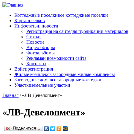
Перейти к основному содержанию
Коттеджные поселки
все коттеджные поселки
Карта
поселков
Инфо
статьи, новости
Регистрация на сайте
для публикации материалов
Статьи
Новости
Видео обзоры
Фотоальбомы
Реклама
и возможности сайта
Контакты
Войти
регистрация
Жилые комплексы
загородные жилые комплексы
Загородные дома
все загородные коттеджи
Участки
земельные участки
Главная
/
«ЛВ-Девелопмент»
«ЛВ-Девелопмент»
Поделиться…