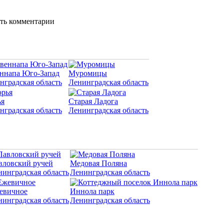
ять комментарии
ннапа Юго-Запад
Муромицы
нградская область
Ленинградская область
я
Старая Ладога
нградская область
Ленинградская область
вловский ручей
Медовая Поляна
нинградская область
Ленинградская область
евичное
Иннола парк
нинградская область
Ленинградская область