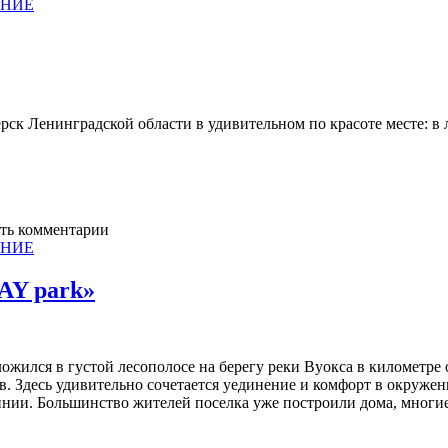
АНИЕ
рск Ленинградской области в удивительном по красоте месте: в 
ять комментарии
АНИЕ
AY park»
ся в густой лесополосе на берегу реки Вуокса в километре о
ов. Здесь удивительно сочетается уединение и комфорт в окруже
инии. Большинство жителей поселка уже построили дома, многие