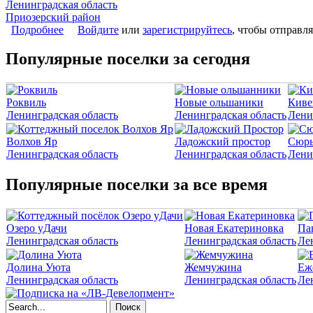
Ленинградская область
Приозерский район
Подробнее
о Коттеджный поселок «VUOKSA HOLIDAY park»
Войдите
или
зарегистрируйтесь
, чтобы отправл
Популярные поселки за сегодня
Роквиль
Новые ольшаники
Киве
Ленинградская область
Ленинградская область
Лени
Волхов Яр
Ладожский простор
Сюрь
Ленинградская область
Ленинградская область
Лени
Популярные поселки за все время
Озеро уДачи
Новая Екатериновка
Па
Ленинградская область
Ленинградская область
Ле
Долина Уюта
Жемчужина
Еж
Ленинградская область
Ленинградская область
Ле