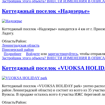
Застройщик этого объекта? ВНЕСТИ ИЗМЕНЕНИЯ В ОПИС
Коттеджный поселок «Надозерье»
Коттеджный поселок «Надозерье» находится в 4 км от г. Приозе
Ладогу.
Область/Район:
Ленинградская область
Приозерский район
Подробнее
о Коттеджный поселок «Надозерье»
Войдите
или
зарегистрируйтесь
, чтобы отправл
Застройщик этого объекта? ВНЕСТИ ИЗМЕНЕНИЯ В ОПИС
Коттеджный поселок «VUOKSA HOLID
Коттеджный поселок «VUOKSA HOLIDAY park» уютно расположил
район Ленинградской области) и состоит из всего из 35 участк
Вуоксы. В продаже осталось всего 4 участка ИЖС береговой л
Область/Район: