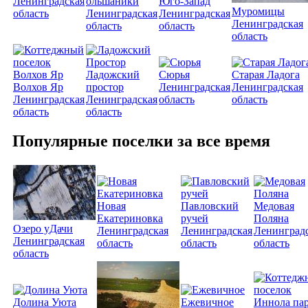
Ленинградская
ольшаники
Юго-Запад
Муромицы
область
Ленинградская
Ленинградская
Ленинградская
область
область
область
Ладожский
Сюрья
Старая Ладога
Волхов Яр
простор
Ленинградская
Ленинградская
Ленинградская
Ленинградская
область
область
область
область
Популярные поселки за все время
Новая
Павловский
Медовая
Екатериновка
ручей
Поляна
Озеро уДачи
Ленинградская
Ленинградская
Ленинград
Ленинградская
область
область
область
область
Долина Уюта
Ежевичное