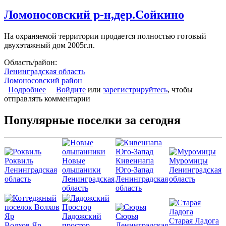
Ломоносовский р-н,дер.Сойкино
На охраняемой территории продается полностью готовый
двухэтажный дом 2005г.п.
Область/район:
Ленинградская область
Ломоносовский район
Подробнее
о Ломоносовский р-н,дер.Сойкино
Войдите
или
зарегистрируйтесь
, чтобы
отправлять комментарии
Популярные поселки за сегодня
Роквиль
Новые
Кивеннапа
Муромицы
Ленинградская
ольшаники
Юго-Запад
Ленинградская
область
Ленинградская
Ленинградская
область
область
область
Ладожский
Сюрья
Старая Ладога
Волхов Яр
простор
Ленинградская