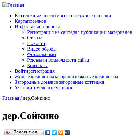
Перейти к основному содержанию
Коттеджные поселки
все коттеджные поселки
Карта
поселков
Инфо
статьи, новости
Регистрация на сайте
для публикации материалов
Статьи
Новости
Видео обзоры
Фотоальбомы
Реклама
и возможности сайта
Контакты
Войти
регистрация
Жилые комплексы
загородные жилые комплексы
Загородные дома
все загородные коттеджи
Участки
земельные участки
Главная
/
дер.Сойкино
дер.Сойкино
Поделиться…