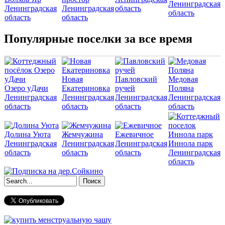
Ленинградская
Ленинградская
Ленинградская
область
область
область
область
Популярные поселки за все время
Новая
Павловский
Медовая
Озеро уДачи
Екатериновка
ручей
Поляна
Ленинградская
Ленинградская
Ленинградская
Ленинградская
область
область
область
область
Долина Уюта
Жемчужина
Ежевичное
Ленинградская
Ленинградская
Ленинградская
Иннола парк
область
область
область
Ленинградская
область
Форма поиска