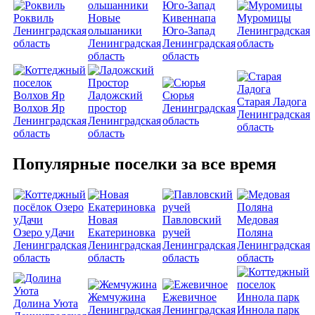
Роквиль
Новые
Кивеннапа
Муромицы
Ленинградская
ольшаники
Юго-Запад
Ленинградская
область
Ленинградская
Ленинградская
область
область
область
Ладожский
Сюрья
Старая Ладога
Волхов Яр
простор
Ленинградская
Ленинградская
Ленинградская
Ленинградская
область
область
область
область
Популярные поселки за все время
Новая
Павловский
Медовая
Озеро уДачи
Екатериновка
ручей
Поляна
Ленинградская
Ленинградская
Ленинградская
Ленинградская
область
область
область
область
Жемчужина
Ежевичное
Долина Уюта
Ленинградская
Ленинградская
Иннола парк