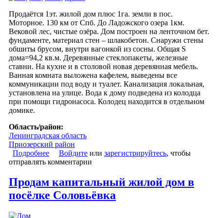
Продаётся 1эт. жилой дом плюс 1га. земли в пос.
Моторное. 130 км от Спб. До Ладожского озера 1км.
Вековой лес, чистые озёра. Дом построен на ленточном бет.
фундаменте, материал стен – шлакобетон. Снаружи стены
обшиты брусом, внутри вагонкой из сосны. Общая S
дома=94,2 кв.м. Деревянные стеклопакеты, железные
ставни. На кухне и в столовой новая деревянная мебель.
Ванная комната выложена кафелем, выведены все
коммуникации под воду и туалет. Канализация локальная,
установлена на улице. Вода к дому подведена из колодца
при помощи гидронасоса. Колодец находится в отдельном
домике.
Область/район:
Ленинградская область
Приозерский район
Подробнее
о Продаётся жилой дом плюс 1га земли в пос.
Войдите
или
зарегистрируйтесь
, чтобы
отправлять комментарии
Моторное
Продам капитальный жилой дом в
посёлке Соловьёвка