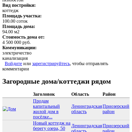
Вид постройки:
коттедж
Площадь участка:
100.00 соток
Площадь дома:
94.00 м2
Стоимость дома от:
4 500 000 руб.
Коммуникации:
электричество
канализация
Войдите
или
зарегистрируйтесь
, чтобы отправлять
комментарии
Загородные дома/коттеджи рядом
Заголовок
Область
Район
Продам
капитальный
Ленинградская
Приозерский
жилой дом в
область
район
посёлке...
Новый коттедж на
Ленинградская
Приозерский
берегу озера, 50
область
район