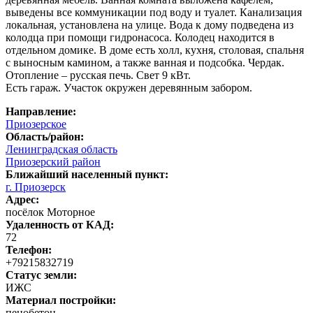
выведены все коммуникации под воду и туалет. Канализация
локальная, установлена на улице. Вода к дому подведена из
колодца при помощи гидронасоса. Колодец находится в
отдельном домике. В доме есть холл, кухня, столовая, спальня
с выносным камином, а также ванная и подсобка. Чердак.
Отопление – русская печь. Свет 9 кВт.
Есть гараж. Участок окружен деревянным забором.
Направление:
Приозерское
Область/район:
Ленинградская область
Приозерский район
Ближайший населенный пункт:
г. Приозерск
Адрес:
посёлок Моторное
Удаленность от КАД:
72
Телефон:
+79215832719
Статус земли:
ИЖС
Материал постройки:
пенобетон