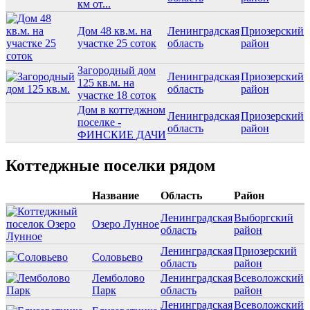
км от...
Дом 48 кв.м. на
Ленинградская
Приозерский
участке 25 соток
область
район
Загородный дом
Ленинградская
Приозерский
125 кв.м. на
область
район
участке 18 соток
Дом в коттеджном
Ленинградская
Приозерский
поселке -
область
район
ФИНСКИЕ ДАЧИ
Коттеджные поселки рядом
Название
Область
Район
Ленинградская
Выборгский
Озеро Лунное
область
район
Ленинградская
Приозерский
Соловьево
область
район
Лемболово
Ленинградская
Всеволожский
Парк
область
район
Ленинградская
Всеволожский