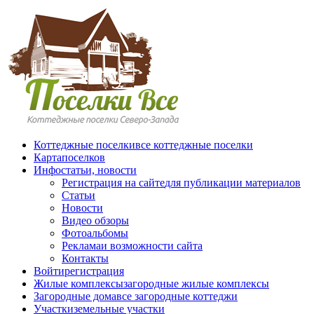
Перейти к основному содержанию
Коттеджные поселки
все коттеджные поселки
Карта
поселков
Инфо
статьи, новости
Регистрация на сайте
для публикации материалов
Статьи
Новости
Видео обзоры
Фотоальбомы
Реклама
и возможности сайта
Контакты
Войти
регистрация
Жилые комплексы
загородные жилые комплексы
Загородные дома
все загородные коттеджи
Участки
земельные участки