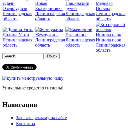
Новая
Павловский
Медовая
Озеро уДачи
Екатериновка
ручей
Поляна
Ленинградская
Ленинградская
Ленинградская
Ленинградская
область
область
область
область
Долина Уюта
Жемчужина
Ежевичное
Ленинградская
Ленинградская
Ленинградская
Иннола парк
область
область
область
Ленинградская
область
Форма поиска
Уникальное средство гигиены!
Навигация
Заказать рекламу на сайте
Контакты