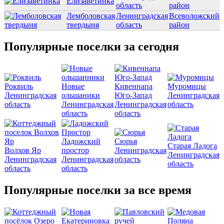
Елизаветинка
область
район
Лемболовская
Ленинградская
Всеволожский
твердыня
область
район
Популярные поселки за сегодня
Роквиль
Новые
Кивеннапа
Муромицы
Ленинградская
ольшаники
Юго-Запад
Ленинградская
область
Ленинградская
Ленинградская
область
область
область
Ладожский
Сюрья
Старая Ладога
Волхов Яр
простор
Ленинградская
Ленинградская
Ленинградская
Ленинградская
область
область
область
область
Популярные поселки за все время