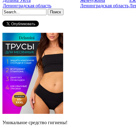
Долина Уюта
Жемчужина
Еж
Ленинградская область
Ленинградская область
Ле
Форма поиска
Уникальное средство гигиены!