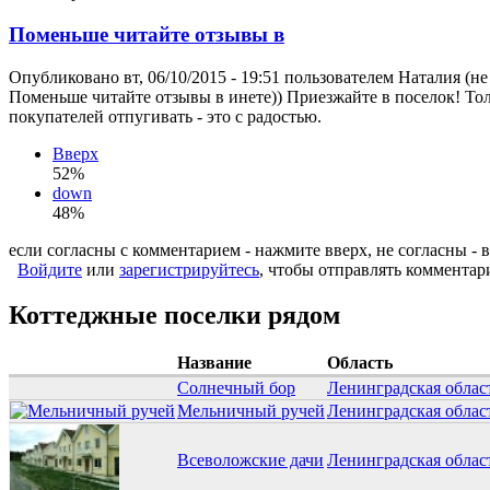
Поменьше читайте отзывы в
Опубликовано вт, 06/10/2015 - 19:51 пользователем
Наталия (не
Поменьше читайте отзывы в инете)) Приезжайте в поселок! Тольк
покупателей отпугивать - это с радостью.
Вверх
52%
down
48%
если согласны с комментарием - нажмите вверх, не согласны - 
Войдите
или
зарегистрируйтесь
, чтобы отправлять комментар
Коттеджные поселки рядом
Название
Область
Солнечный бор
Ленинградская облас
Мельничный ручей
Ленинградская облас
Всеволожские дачи
Ленинградская облас