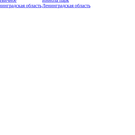
евичное
Иннола парк
нинградская область
Ленинградская область