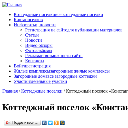
Перейти к основному содержанию
Коттеджные поселки
все коттеджные поселки
Карта
поселков
Инфо
статьи, новости
Регистрация на сайте
для публикации материалов
Статьи
Новости
Видео обзоры
Фотоальбомы
Реклама
и возможности сайта
Контакты
Войти
регистрация
Жилые комплексы
загородные жилые комплексы
Загородные дома
все загородные коттеджи
Участки
земельные участки
Главная
/
Коттеджные поселки
/
Коттеджный поселок «Констан
Коттеджный поселок «Конста
Поделиться…