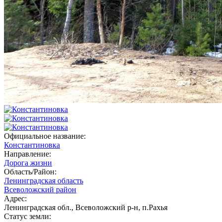
Официальное название:
Константиновка
Направление:
Дорога жизни
Область/Район:
Ленинградская область
Всеволожский район
Адрес:
Ленинградская обл., Всеволожский р-н, п.Рахья
Статус земли: