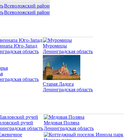
ть
Всеволожский район
ть
Всеволожский район
ннапа Юго-Запад
Муромицы
нградская область
Ленинградская область
я
нградская область
Старая Ладога
Ленинградская область
вловский ручей
Медовая Поляна
нинградская область
Ленинградская область