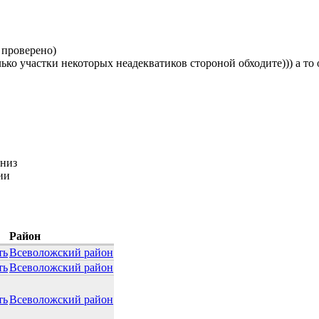
 проверено)
о участки некоторых неадекватиков стороной обходите))) а то он
вниз
ии
Район
ть
Всеволожский район
ть
Всеволожский район
ть
Всеволожский район