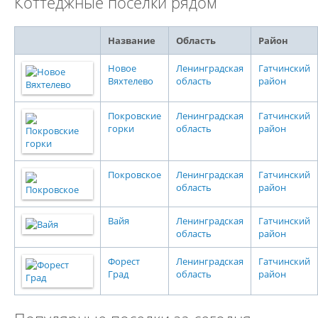
Коттеджные поселки рядом
Название
Область
Район
Новое
Ленинградская
Гатчинский
Вяхтелево
область
район
Покровские
Ленинградская
Гатчинский
горки
область
район
Покровское
Ленинградская
Гатчинский
область
район
Вайя
Ленинградская
Гатчинский
область
район
Форест
Ленинградская
Гатчинский
Град
область
район