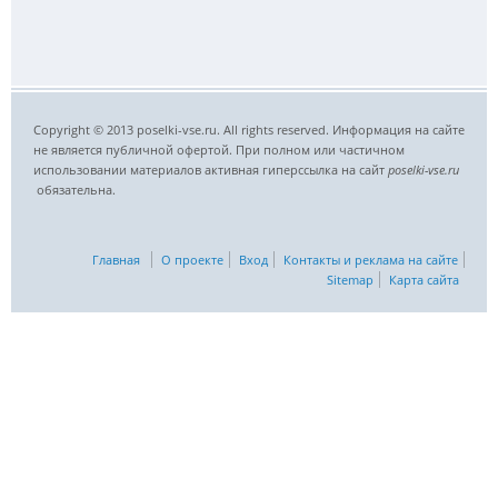
Copyright © 2013 poselki-vse.ru. All rights reserved. Информация на сайте
не является публичной офертой. При полном или частичном
использовании материалов активная гиперссылка на сайт
poselki-vse.ru​
обязательна.
Главная
О проекте
Вход
Контакты и реклама на сайте
Sitemap
Карта сайта