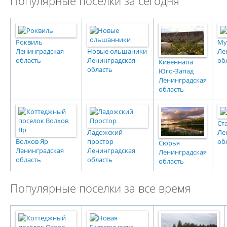
Популярные поселки за сегодня
Роквиль
Му
Ленинградская
Новые ольшаники
Ле
область
Ленинградская
об
Кивеннапа
область
Юго-Запад
Ленинградская
область
Ст
Ладожский
Ле
Волхов Яр
простор
об
Сюрья
Ленинградская
Ленинградская
Ленинградская
область
область
область
Популярные поселки за все время