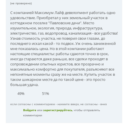
(не проверено)
С компанией Максимум Лайф девелопмент работать одно
удовольствие. Приобретал у них земельный участок в
коттеджном поселке "Павловские дачи". Место
изумительное, экология, природа, инфраструктура,
электричество, газ, водопровод, канализация - все удобства!
Узнав стоимость участка, не поверил свои глазам, до
последнего искал какой - то подвох. Уж очень заниженной
мне показалась цена. Но в этой компании работают
настоящие специалисты: работы сдаются точно в срок,
иногда стараются даже раньше, все сделки проходят в
сопровождении опытных юристов, все прозрачно и
максимально комфортно для покупателя, разъясняют все
непонятные моменты сразу же на месте. Купить участок в
таком шикарном месте да по такой цене - это просто
большая удача.
49%
51%
если согласны с комментарием - нажмите вверх, не согласны - вниз
Войдите
или
зарегистрируйтесь
, чтобы отправлять
комментарии