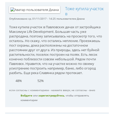
Тоже купила участок
в
Опубликовано ср, 01/11/2017 - 14:25 пользователем
Диана
Тоже купила участок в Павловских дачах от застройщика
Максимум Life Development. Большая часть уже
распродана, поэтому записывалась на просмотр того, что
осталось. Но скажу, что остались неплохие. Проезжаешь
пост охраны, дома расположены на достаточном
расстоянии друг от друга. Из природы, здесь нет буйной
растительности, поселок построен на полях. Есть лесок
конечно поблизости совсем небольшой. Рядом почти
Павловск. Нравится, что на участке можно по своему
усмотрению построить например, баню, либо огород
разбить. Еще река Славянка рядом протекает.
48%
52%
если согласны с комментарием - нажмите вверх, не согласны - вниз
Войдите
или
зарегистрируйтесь
, чтобы отправлять
комментарии