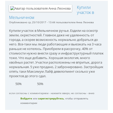
Купили
участок в
Мельничном
Опубликовано ср, 25/10/2017 - 13:44 пользователем
Анна Леонова
Купили участок в Мельничном ручье. Ездили на осмотр
земли, окрестностей. Главное даже не удаленность от
города, а скорее возможность нормально добраться до
него. Все-таки мы люди работающие и выезжать на 3 часа
раньше не хотелось. Приобрели в рассрочку, 40% от
стоимости нужно внести сразу и инфраструктурный платеж
тоже. Что еще добавить. Хорошая экология, много
хвойных растет. Участки расположены не впритык, дорога
нормальная. 5 уже продано, 2 забронировано. Застройщик
опять таки Максимум Лайф девелопмент сколько уже
проектов до этого сдал.
50%
50%
если согласны с комментарием - нажмите вверх, не согласны - вниз
Войдите
или
зарегистрируйтесь
, чтобы отправлять
комментарии