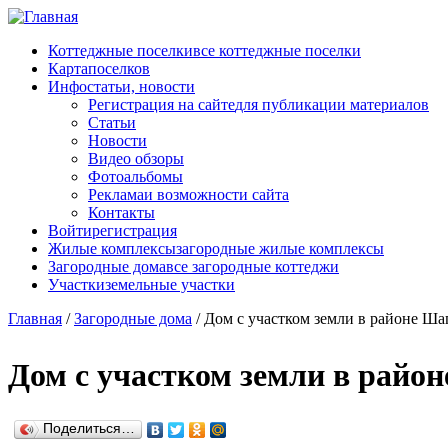
Перейти к основному содержанию
Коттеджные поселки
все коттеджные поселки
Карта
поселков
Инфо
статьи, новости
Регистрация на сайте
для публикации материалов
Статьи
Новости
Видео обзоры
Фотоальбомы
Реклама
и возможности сайта
Контакты
Войти
регистрация
Жилые комплексы
загородные жилые комплексы
Загородные дома
все загородные коттеджи
Участки
земельные участки
Главная
/
Загородные дома
/
Дом с участком земли в районе Шап
Дом с участком земли в район
Поделиться…