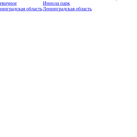
евичное
Иннола парк
нинградская область
Ленинградская область