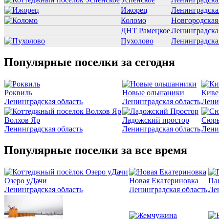
Ижорец
Ленинградска
Коломо
Новгородская
ДНТ Рамецкое
Ленинградска
Пухолово
Ленинградска
Популярные поселки за сегодня
Роквиль
Новые ольшаники
Киве
Ленинградская область
Ленинградская область
Лени
Волхов Яр
Ладожский простор
Сюрь
Ленинградская область
Ленинградская область
Лени
Популярные поселки за все время
Озеро уДачи
Новая Екатериновка
Па
Ленинградская область
Ленинградская область
Ле