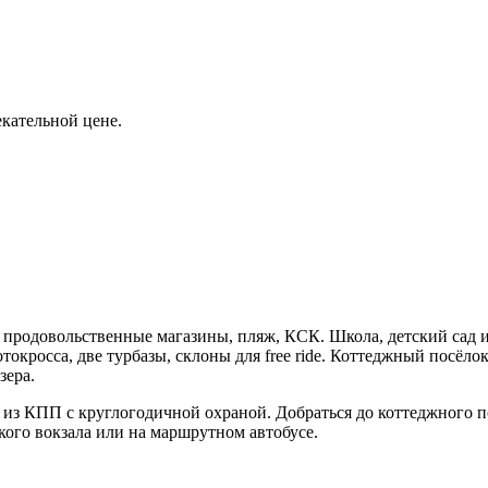
кательной цене.
я продовольственные магазины, пляж, КСК. Школа, детский сад и
токросса, две турбазы, склоны для free ride. Коттеджный посё
зера.
я из КПП с круглогодичной охраной. Добраться до коттеджного 
кого вокзала или на маршрутном автобусе.