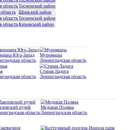
я область
Тосненский район
 область
Шимский район
я область
Тосненский район
я область
Кировский район
ннапа Юго-Запад
Муромицы
нградская область
Ленинградская область
я
Старая Ладога
нградская область
Ленинградская область
вловский ручей
Медовая Поляна
нинградская область
Ленинградская область