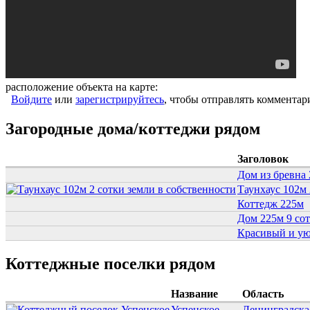
расположение объекта на карте:
Войдите
или
зарегистрируйтесь
, чтобы отправлять комментар
Загородные дома/коттеджи рядом
Заголовок
Дом из бревна
Таунхаус 102м 
Коттедж 225м
Дом 225м 9 сот
Красивый и ую
Коттеджные поселки рядом
Название
Область
Успенское
Ленинградска