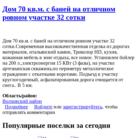
Дом 70 кв.м. с баней на отличном
ровном участке 32 сотки
Дом 70 кв.м. с баней на отличном ровном участке 32
сотки.Современная высококачественная отделка из дорогих
материалов, итальянский камин, Триколор HD, кухня,
кожанная мебель в зоне отдыха, все новое. Установлен бойлер
на 200 л.,электроэнергия 15 КВт (3 фазы), на участке
артезианская скважина,по периметру металлическое
ограждение с откатными воротами. Подъезд к участку
круглогодичный, асфальтированная дорога очищается от
снега.. В 5 км.
Область/район:
Волховский район
Подробнее
о Дом 70 кв.м. с баней на отличном ровном участке
Войдите
или
зарегистрируйтесь
, чтобы
отправлять комментарии
32 сотки
Популярные поселки за сегодня