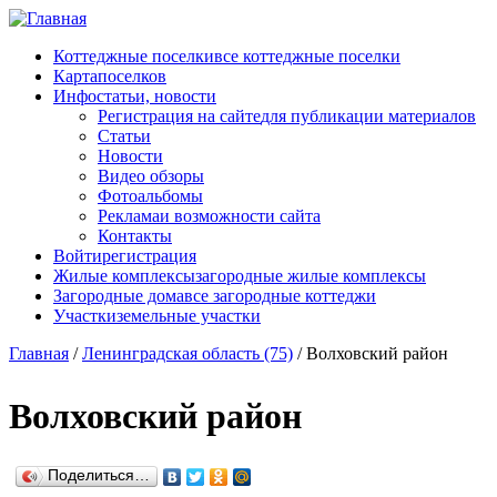
Перейти к основному содержанию
Коттеджные поселки
все коттеджные поселки
Карта
поселков
Инфо
статьи, новости
Регистрация на сайте
для публикации материалов
Статьи
Новости
Видео обзоры
Фотоальбомы
Реклама
и возможности сайта
Контакты
Войти
регистрация
Жилые комплексы
загородные жилые комплексы
Загородные дома
все загородные коттеджи
Участки
земельные участки
Главная
/
Ленинградская область (75)
/
Волховский район
Волховский район
Поделиться…