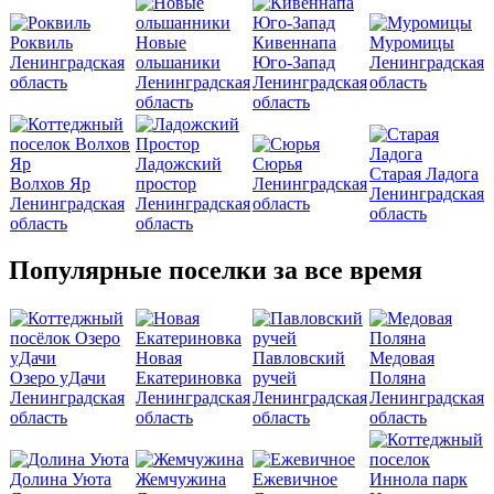
Роквиль
Новые
Кивеннапа
Муромицы
Ленинградская
ольшаники
Юго-Запад
Ленинградская
область
Ленинградская
Ленинградская
область
область
область
Ладожский
Сюрья
Старая Ладога
Волхов Яр
простор
Ленинградская
Ленинградская
Ленинградская
Ленинградская
область
область
область
область
Популярные поселки за все время
Новая
Павловский
Медовая
Озеро уДачи
Екатериновка
ручей
Поляна
Ленинградская
Ленинградская
Ленинградская
Ленинградская
область
область
область
область
Долина Уюта
Жемчужина
Ежевичное