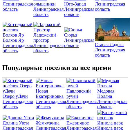
Ленинградская
ольшаники
Юго-Запад
Ленинградская
область
Ленинградская
Ленинградская
область
область
область
Ладожский
Сюрья
Волхов Яр
простор
Ленинградская
Старая Ладога
Ленинградская
Ленинградская
область
Ленинградская
область
область
область
Популярные поселки за все время
Новая
Павловский
Медовая
Озеро уДачи
Екатериновка
ручей
Поляна
Ленинградская
Ленинградская
Ленинградская
Ленинградская
область
область
область
область
Долина Уюта
Жемчужина
Ежевичное
Ленинградская
Ленинградская
Ленинградская
Иннола парк