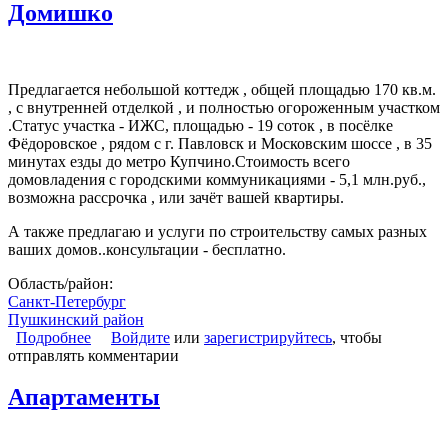
Домишко
Предлагается небольшой коттедж , общей площадью 170 кв.м.
, с внутренней отделкой , и полностью огороженным участком
.Статус участка - ИЖС, площадью - 19 соток , в посёлке
Фёдоровское , рядом с г. Павловск и Московским шоссе , в 35
минутах езды до метро Купчино.Стоимость всего
домовладения с городскими коммуникациями - 5,1 млн.руб.,
возможна рассрочка , или зачёт вашей квартиры.
А также предлагаю и услуги по строительству самых разных
ваших домов..консультации - бесплатно.
Область/район:
Санкт-Петербург
Пушкинский район
Подробнее
о Домишко
Войдите
или
зарегистрируйтесь
, чтобы
отправлять комментарии
Апартаменты