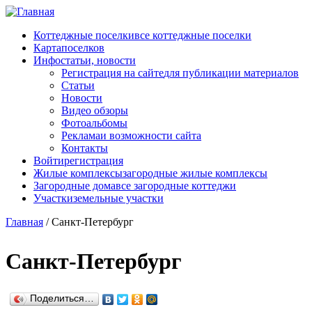
Перейти к основному содержанию
Коттеджные поселки
все коттеджные поселки
Карта
поселков
Инфо
статьи, новости
Регистрация на сайте
для публикации материалов
Статьи
Новости
Видео обзоры
Фотоальбомы
Реклама
и возможности сайта
Контакты
Войти
регистрация
Жилые комплексы
загородные жилые комплексы
Загородные дома
все загородные коттеджи
Участки
земельные участки
Главная
/
Санкт-Петербург
Санкт-Петербург
Поделиться…