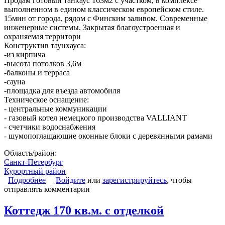
Продам готовый танхаус 163м2 с участком, в комплексе
выполненном в едином классическом европейском стиле.
15мин от города, рядом с Финским заливом. Современные
инженерные системы. Закрытая благоустроенная и
охраняемая территори
Конструктив таунхауса:
-из кирпича
-высота потолков 3,6м
-балконы и терраса
-сауна
-площадка для въезда автомобиля
Техническое оснащение:
- центральные коммуникации
- газовый котел немецкого производства VALLIANT
- счетчики водоснабжения
- шумопоглащающие оконные блоки с деревянными рамами
Область/район:
Санкт-Петербург
Курортный район
Подробнее
о Таунхаус р-н. Курортный, п. Солнечное
Войдите
или
зарегистрируйтесь
, чтобы
отправлять комментарии
Коттедж 170 кв.м. с отделкой