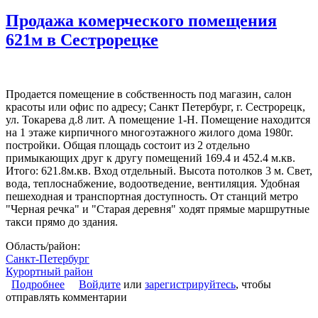
Продажа комерческого помещения
621м в Сестрорецке
Продается помещение в собственность под магазин, салон
красоты или офис по адресу; Санкт Петербург, г. Сестрорецк,
ул. Токарева д.8 лит. А помещение 1-Н. Помещение находится
на 1 этаже кирпичного многоэтажного жилого дома 1980г.
постройки. Общая площадь состоит из 2 отдельно
примыкающих друг к другу помещений 169.4 и 452.4 м.кв.
Итого: 621.8м.кв. Вход отдельный. Высота потолков 3 м. Свет,
вода, теплоснабжение, водоотведение, вентиляция. Удобная
пешеходная и транспортная доступность. От станций метро
"Черная речка" и "Старая деревня" ходят прямые маршрутные
такси прямо до здания.
Область/район:
Санкт-Петербург
Курортный район
Подробнее
о Продажа комерческого помещения 621м в
Войдите
или
зарегистрируйтесь
, чтобы
отправлять комментарии
Сестрорецке