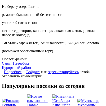
На берегу озера Разлив
ремонт обыкновенный без излишеств,
участок 9 соток газон
газ на территории, канализация локальная 4 кольца, вода
насос из колодца,
1-й этаж - гараж бетон, 2-й шлакобетон, 3-й (жилой )бревно
(возможен обоснованный торг)
Область/район:
Санкт-Петербург
Курортный район
Подробнее
о Загородный дом 220 кв.м. на участке 9 соток
Войдите
или
зарегистрируйтесь
, чтобы
отправлять комментарии
Популярные поселки за сегодня
Роквиль
Новые
Кивеннапа
Муромицы