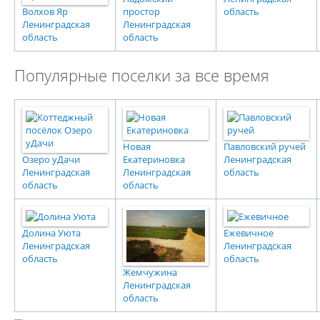
Волхов Яр
простор
область
Ленинградская
Ленинградская
область
область
Популярные поселки за все время
Новая
Павловский ручей
Озеро уДачи
Екатериновка
Ленинградская
Ленинградская
Ленинградская
область
область
область
Долина Уюта
Ежевичное
Ленинградская
Ленинградская
область
область
Жемчужина
Ленинградская
область