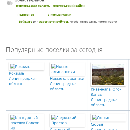
Область/район:
Новгородская область
Новгородский район
Подробнее
о Гостевой дом
3 комментария
Войдите
или
зарегистрируйтесь
, чтобы отправлять комментарии
Популярные поселки за сегодня
Роквиль
Ленинградская
Новые ольшаники
область
Ленинградская
область
Кивеннапа Юго-
Запад
Ленинградская
область
Сюрья
Ладожский
Ленинградская