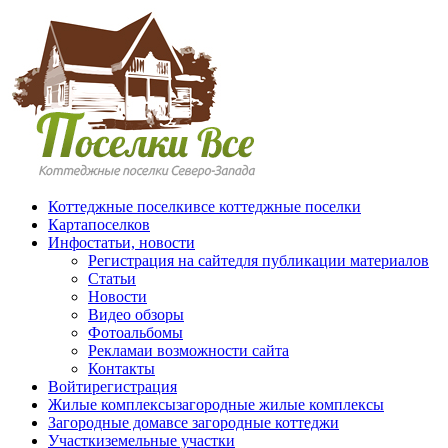
Перейти к основному содержанию
Коттеджные поселки
все коттеджные поселки
Карта
поселков
Инфо
статьи, новости
Регистрация на сайте
для публикации материалов
Статьи
Новости
Видео обзоры
Фотоальбомы
Реклама
и возможности сайта
Контакты
Войти
регистрация
Жилые комплексы
загородные жилые комплексы
Загородные дома
все загородные коттеджи
Участки
земельные участки