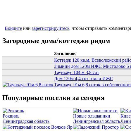
Войдите
или
зарегистрируйтесь
, чтобы отправлять комментар
Загородные дома/коттеджи рядом
Заголовок
Коттедж 120 кв.м. Всеволожский район
Зимний дом 120м ИЖС Мистолово 5 
Таунхаус 104 м 3,8 сот
Дом 120м 4,4 сот земли ИЖС
Таунхаус 91м 6,8 соток в собственн
Популярные поселки за сегодня
Роквиль
Новые ольшаники
Киве
Ленинградская область
Ленинградская область
Лени