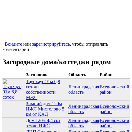
Войдите
или
зарегистрируйтесь
, чтобы отправлять
комментарии
Загородные дома/коттеджи рядом
Заголовок
Область
Район
Таунхаус 91м 6,8
соток в
Ленинградская
Всеволожский
собственности
область
район
МЖС
Зимний дом 120м
Ленинградская
Всеволожский
ИЖС Мистолово 5
область
район
км от КАД
Дом 120м 4,4 сот
Ленинградская
Всеволожский
земли ИЖС
область
район
ДНП Солнечное
Ленинградская
Всеволожский