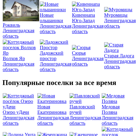
Новые
Кивеннапа
Муромицы
ольшаники
Юго-Запад
Ленинградская
Роквиль
Ленинградская
Ленинградская
область
Ленинградская
область
область
область
Ладожский
Сюрья
Старая Ладога
Волхов Яр
простор
Ленинградская
Ленинградская
Ленинградская
Ленинградская
область
область
область
область
Популярные поселки за все время
Новая
Павловский
Медовая
Озеро уДачи
Екатериновка
ручей
Поляна
Ленинградская
Ленинградская
Ленинградская
Ленинградская
область
область
область
область