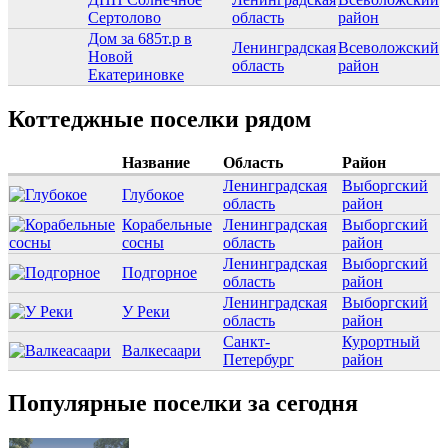
Сертолово
область
район
Дом за 685т.р в
Ленинградская
Всеволожский
Новой
область
район
Екатериновке
Коттеджные поселки рядом
Название
Область
Район
Ленинградская
Выборгский
Глубокое
область
район
Корабельные
Ленинградская
Выборгский
сосны
область
район
Ленинградская
Выборгский
Подгорное
область
район
Ленинградская
Выборгский
У Реки
область
район
Санкт-
Курортный
Валкесаари
Петербург
район
Популярные поселки за сегодня