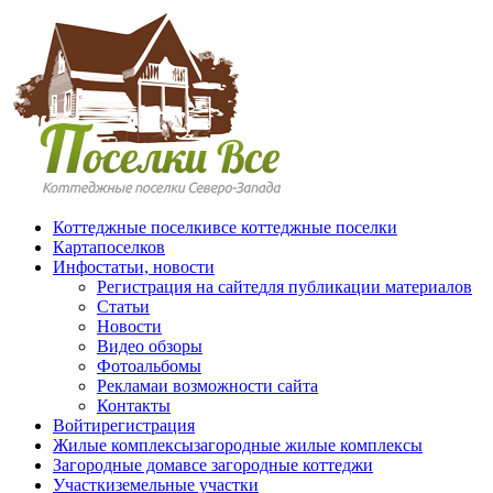
Перейти к основному содержанию
Коттеджные поселки
все коттеджные поселки
Карта
поселков
Инфо
статьи, новости
Регистрация на сайте
для публикации материалов
Статьи
Новости
Видео обзоры
Фотоальбомы
Реклама
и возможности сайта
Контакты
Войти
регистрация
Жилые комплексы
загородные жилые комплексы
Загородные дома
все загородные коттеджи
Участки
земельные участки