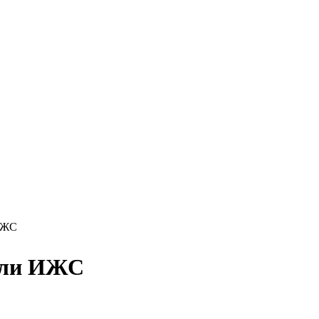
ИЖС
емли ИЖС