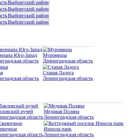
асть
Выборгский район
асть
Выборгский район
асть
Выборгский район
асть
Выборгский район
ннапа Юго-Запад
Муромицы
нградская область
Ленинградская область
я
Старая Ладога
нградская область
Ленинградская область
вловский ручей
Медовая Поляна
нинградская область
Ленинградская область
евичное
Иннола парк
нинградская область
Ленинградская область