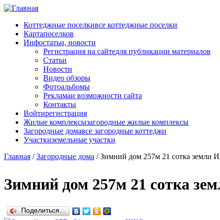
Перейти к основному содержанию
Коттеджные поселки
все коттеджные поселки
Карта
поселков
Инфо
статьи, новости
Регистрация на сайте
для публикации материалов
Статьи
Новости
Видео обзоры
Фотоальбомы
Реклама
и возможности сайта
Контакты
Войти
регистрация
Жилые комплексы
загородные жилые комплексы
Загородные дома
все загородные коттеджи
Участки
земельные участки
Главная
/
Загородные дома
/
Зимний дом 257м 21 сотка земли 
Зимний дом 257м 21 сотка з
Поделиться…