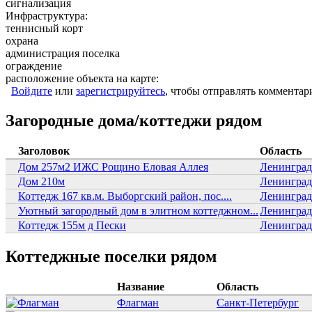
сигнализация
Инфраструктура:
теннисный корт
охрана
администрация поселка
ограждение
расположение объекта на карте:
Войдите
или
зарегистрируйтесь
, чтобы отправлять комментар
Загородные дома/коттеджи рядом
Заголовок
Область
Дом 257м2 ИЖС Рощино Еловая Аллея
Ленинград
Дом 210м
Ленинград
Коттедж 167 кв.м. Выборгский район, пос....
Ленинград
Уютный загородный дом в элитном коттеджном...
Ленинград
Коттедж 155м д Пески
Ленинград
Коттеджные поселки рядом
Название
Область
Флагман
Санкт-Петербург