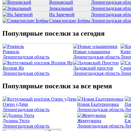
Верховский
Ленинградская обл
Зеркальный
Ленинградская обл
На Заречной
Ленинградская обл
Симагинские Бобры
Ленинградская обл
Популярные поселки за сегодня
Роквиль
Новые ольшаники
Киве
Ленинградская область
Ленинградская область
Лени
Волхов Яр
Ладожский простор
Сюрь
Ленинградская область
Ленинградская область
Лени
Популярные поселки за все время
Озеро уДачи
Новая Екатериновка
Па
Ленинградская область
Ленинградская область
Ле
Долина Уюта
Жемчужина
Еж
Ленинградская область
Ленинградская область
Ле