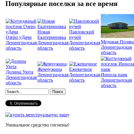
Популярные поселки за все время
Новая
Павловский
Озеро уДачи
Екатериновка
ручей
Медовая Полян
Ленинградская
Ленинградская
Ленинградская
Ленинградская
область
область
область
область
Жемчужина
Ежевичное
Долина Уюта
Ленинградская
Ленинградская
Иннола парк
Ленинградская
область
область
Ленинградская
область
область
Форма поиска
Уникальное средство гигиены!