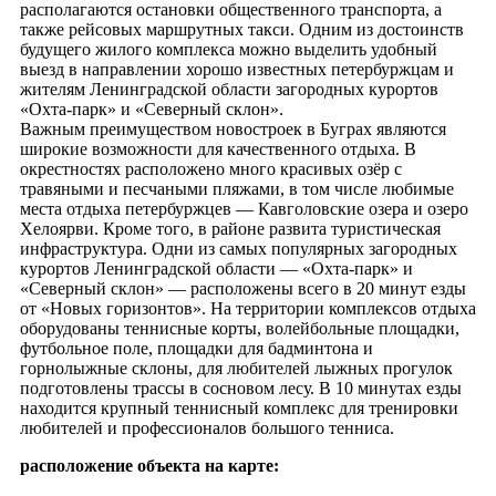
располагаются остановки общественного транспорта, а
также рейсовых маршрутных такси. Одним из достоинств
будущего жилого комплекса можно выделить удобный
выезд в направлении хорошо известных петербуржцам и
жителям Ленинградской области загородных курортов
«Охта-парк» и «Северный склон».
Важным преимуществом новостроек в Буграх являются
широкие возможности для качественного отдыха. В
окрестностях расположено много красивых озёр с
травяными и песчаными пляжами, в том числе любимые
места отдыха петербуржцев — Кавголовские озера и озеро
Хелоярви. Кроме того, в районе развита туристическая
инфраструктура. Одни из самых популярных загородных
курортов Ленинградской области — «Охта-парк» и
«Северный склон» — расположены всего в 20 минут езды
от «Новых горизонтов». На территории комплексов отдыха
оборудованы теннисные корты, волейбольные площадки,
футбольное поле, площадки для бадминтона и
горнолыжные склоны, для любителей лыжных прогулок
подготовлены трассы в сосновом лесу. В 10 минутах езды
находится крупный теннисный комплекс для тренировки
любителей и профессионалов большого тенниса.
расположение объекта на карте: