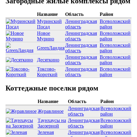
Загородные жилые комплексы рядом
Название
Область
Район
Муринский
Ленинградская
Всеволожский
Посад
область
район
Новое
Ленинградская
Всеволожский
Мурино
область
район
Ленинградская
Всеволожский
GreenЛандия
область
район
Ленинградская
Всеволожский
Десяткино
область
район
Токсово-
Ленинградская
Всеволожский
Короткий
область
район
Коттеджные поселки рядом
Название
Область
Район
Ленинградская
Всеволожский
Журавлиное
область
район
Таунхаусы на
Ленинградская
Всеволожский
Заозерной
область
район
Зеленая
Ленинградская
Всеволожский