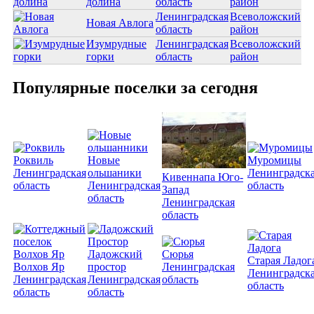
долина
область
район
Ленинградская
Всеволожский
Новая Авлога
область
район
Изумрудные
Ленинградская
Всеволожский
горки
область
район
Популярные поселки за сегодня
Роквиль
Новые
Муромицы
Ленинградская
ольшаники
Ленинградск
Кивеннапа Юго-
область
Ленинградская
область
Запад
область
Ленинградская
область
Ладожский
Сюрья
Старая Ладог
Волхов Яр
простор
Ленинградская
Ленинградск
Ленинградская
Ленинградская
область
область
область
область